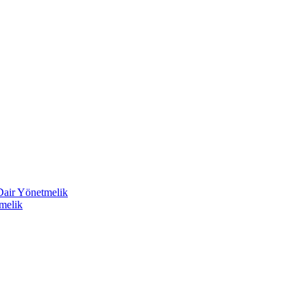
 Dair Yönetmelik
melik