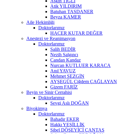
Aşkın TIĞLI
Atik YILDIRIM
Batuhan TAŞDANER
Beyza KAMER
Aile Hekimliği
Doktorlarımız
HACER KUTAR DEĞER
Anestezi ve Reanimasyon
Doktorlarımız
Salih BEDİR
Nezih Salgıncı
Candan Kandaz
Nurcan KUTLUER KARACA
Anıl YAVUZ
Mehmet SEZGİN
AYŞEGÜL Çiğdem ÇAĞLAYAN
Gizem FARİZ
Beyin ve Sinir Cerrahisi
Doktorlarımız
Sevgi Aslı DOĞAN
Biyokimya
Doktorlarımız
Bahadır EKER
Hakkı YEŞİLLİK
Sibel DÖŞEYİCİ ÇANTAŞ