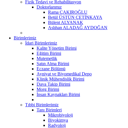
Fizik Tedavi ve Rehabilitasyon
Doktorlarımız
Rama ÇAKIROĞLU
Betül ÜSTÜN ÇETİNKAYA
Bülent ALYANAK
Aslıhan ALADAĞ AYDOĞAN
Birimlerimiz
İdari Birimlerimiz
Kalite Yönetim Birimi
Eğitim Birimi
Mutemetlik
Satın Alma Birimi
Eczane Bölümü
Ayniyat ve Biyomedikal Depo
Klinik Mühendislik Birimi
Dava Takip Birimi
Morg Birimi
İnsan Kaynakları Birimi
Tıbbi Birimlerimiz
Tanı Birimleri
Mikrobiyoloji
Biyokimya
Radyoloji