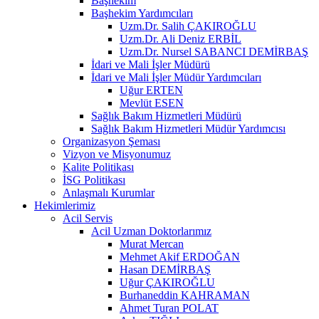
Başhekim
Başhekim Yardımcıları
Uzm.Dr. Salih ÇAKIROĞLU
Uzm.Dr. Ali Deniz ERBİL
Uzm.Dr. Nursel SABANCI DEMİRBAŞ
İdari ve Mali İşler Müdürü
İdari ve Mali İşler Müdür Yardımcıları
Uğur ERTEN
Mevlüt ESEN
Sağlık Bakım Hizmetleri Müdürü
Sağlık Bakım Hizmetleri Müdür Yardımcısı
Organizasyon Şeması
Vizyon ve Misyonumuz
Kalite Politikası
İSG Politikası
Anlaşmalı Kurumlar
Hekimlerimiz
Acil Servis
Acil Uzman Doktorlarımız
Murat Mercan
Mehmet Akif ERDOĞAN
Hasan DEMİRBAŞ
Uğur ÇAKIROĞLU
Burhaneddin KAHRAMAN
Ahmet Turan POLAT