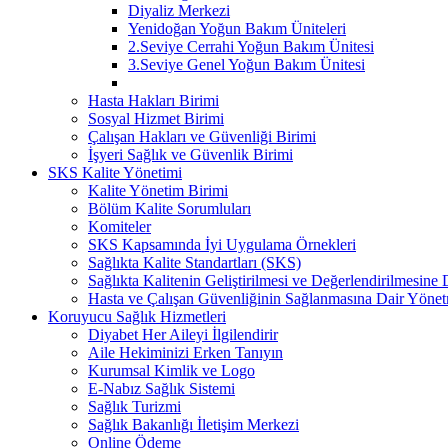
Diyaliz Merkezi
Yenidoğan Yoğun Bakım Üniteleri
2.Seviye Cerrahi Yoğun Bakım Ünitesi
3.Seviye Genel Yoğun Bakım Ünitesi
Hasta Hakları Birimi
Sosyal Hizmet Birimi
Çalışan Hakları ve Güvenliği Birimi
İşyeri Sağlık ve Güvenlik Birimi
SKS Kalite Yönetimi
Kalite Yönetim Birimi
Bölüm Kalite Sorumluları
Komiteler
SKS Kapsamında İyi Uygulama Örnekleri
Sağlıkta Kalite Standartları (SKS)
Sağlıkta Kalitenin Geliştirilmesi ve Değerlendirilmesine
Hasta ve Çalışan Güvenliğinin Sağlanmasına Dair Yönet
Koruyucu Sağlık Hizmetleri
Diyabet Her Aileyi İlgilendirir
Aile Hekiminizi Erken Tanıyın
Kurumsal Kimlik ve Logo
E-Nabız Sağlık Sistemi
Sağlık Turizmi
Sağlık Bakanlığı İletişim Merkezi
Online Ödeme