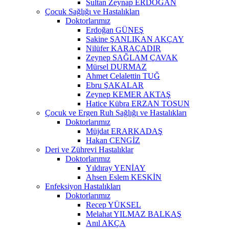
Sultan Zeynap ERDOĞAN
Çocuk Sağlığı ve Hastalıkları
Doktorlarımız
Erdoğan GÜNEŞ
Sakine ŞANLIKAN AKÇAY
Nilüfer KARAÇADIR
Zeynep SAĞLAM ÇAVAK
Mürsel DURMAZ
Ahmet Celalettin TUĞ
Ebru ŞAKALAR
Zeynep KEMER AKTAŞ
Hatice Kübra ERZAN TOSUN
Çocuk ve Ergen Ruh Sağlığı ve Hastalıkları
Doktorlarımız
Müjdat ERARKADAŞ
Hakan CENGİZ
Deri ve Zührevi Hastalıklar
Doktorlarımız
Yıldıray YENİAY
Ahsen Eslem KESKİN
Enfeksiyon Hastalıkları
Doktorlarımız
Recep YÜKSEL
Melahat YILMAZ BALKAŞ
Anıl AKÇA