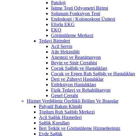
Patoloji
İşitme Testi Odyometri Birimi
Solunum Fonksiyon Testi
Endoskopi / Kolonoskopi Ünitesi
Eforlu EKG
EKO
Görüntüleme Merkezi
Tedavi Birimleri
Acil Servis
Aile Hekimliği
Anestezi ve Reanimasyon
Beyin ve Sinir Cerrahisi
Çocuk Sağlığı ve Hastalıkları
Çocuk ve Ergen Ruh Sağlığı ve Hastalıkları
Deri ve Zührevi Hastalıklar
Enfeksiyon Hastalıkları
Fizik Tedavi ve Rehabilitasyon
Genel Cerrahi
Hizmet Verdiğimiz Özellikli Bölüm Ve Branşlar
Palyatif Bakım Kliniği
Toplum Ruh Sağlığı Merkezi
Acil Sağlık Hizmetleri
Sağlık Kurulları
İleri Tetkik ve Görüntüleme Hizmetlerimiz
Evde Sağlık