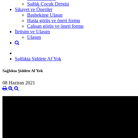
Sağlık Çocuk Dergisi
Şikayet ve Öneriler
Başhekime Ulaşın
Hasta görüş ve öneri formu
Çalışan görüş ve öneri formu
İletişim ve Ulaşım
Ulaşım
Sağlıkta Şiddete Af Yok
Sağlıkta Şiddete Af Yok
08 Haziran 2021