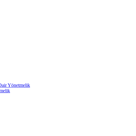
 Dair Yönetmelik
melik