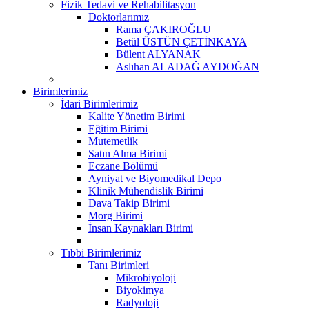
Fizik Tedavi ve Rehabilitasyon
Doktorlarımız
Rama ÇAKIROĞLU
Betül ÜSTÜN ÇETİNKAYA
Bülent ALYANAK
Aslıhan ALADAĞ AYDOĞAN
Birimlerimiz
İdari Birimlerimiz
Kalite Yönetim Birimi
Eğitim Birimi
Mutemetlik
Satın Alma Birimi
Eczane Bölümü
Ayniyat ve Biyomedikal Depo
Klinik Mühendislik Birimi
Dava Takip Birimi
Morg Birimi
İnsan Kaynakları Birimi
Tıbbi Birimlerimiz
Tanı Birimleri
Mikrobiyoloji
Biyokimya
Radyoloji