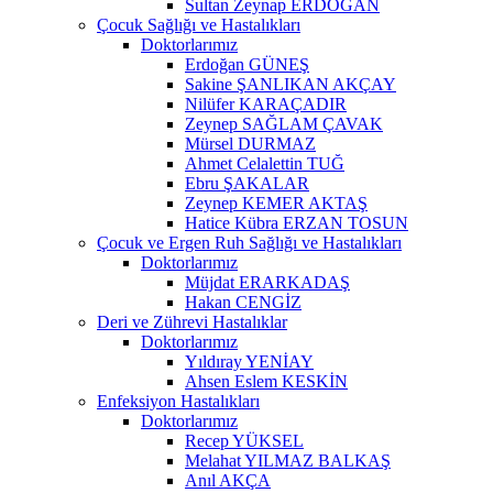
Sultan Zeynap ERDOĞAN
Çocuk Sağlığı ve Hastalıkları
Doktorlarımız
Erdoğan GÜNEŞ
Sakine ŞANLIKAN AKÇAY
Nilüfer KARAÇADIR
Zeynep SAĞLAM ÇAVAK
Mürsel DURMAZ
Ahmet Celalettin TUĞ
Ebru ŞAKALAR
Zeynep KEMER AKTAŞ
Hatice Kübra ERZAN TOSUN
Çocuk ve Ergen Ruh Sağlığı ve Hastalıkları
Doktorlarımız
Müjdat ERARKADAŞ
Hakan CENGİZ
Deri ve Zührevi Hastalıklar
Doktorlarımız
Yıldıray YENİAY
Ahsen Eslem KESKİN
Enfeksiyon Hastalıkları
Doktorlarımız
Recep YÜKSEL
Melahat YILMAZ BALKAŞ
Anıl AKÇA