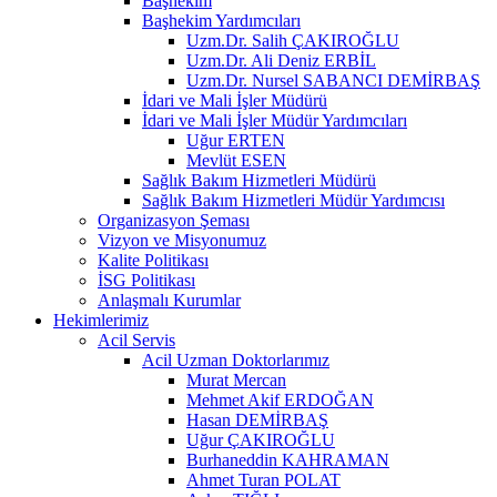
Başhekim
Başhekim Yardımcıları
Uzm.Dr. Salih ÇAKIROĞLU
Uzm.Dr. Ali Deniz ERBİL
Uzm.Dr. Nursel SABANCI DEMİRBAŞ
İdari ve Mali İşler Müdürü
İdari ve Mali İşler Müdür Yardımcıları
Uğur ERTEN
Mevlüt ESEN
Sağlık Bakım Hizmetleri Müdürü
Sağlık Bakım Hizmetleri Müdür Yardımcısı
Organizasyon Şeması
Vizyon ve Misyonumuz
Kalite Politikası
İSG Politikası
Anlaşmalı Kurumlar
Hekimlerimiz
Acil Servis
Acil Uzman Doktorlarımız
Murat Mercan
Mehmet Akif ERDOĞAN
Hasan DEMİRBAŞ
Uğur ÇAKIROĞLU
Burhaneddin KAHRAMAN
Ahmet Turan POLAT