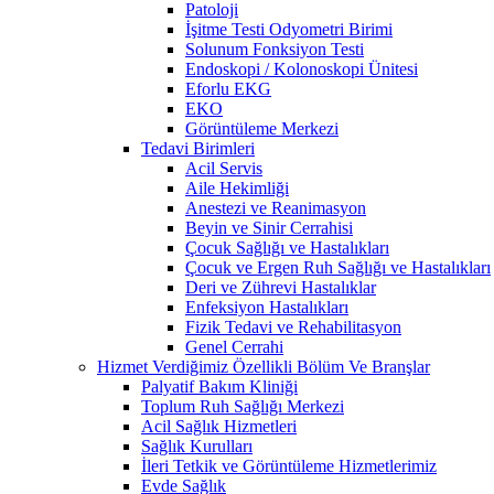
Patoloji
İşitme Testi Odyometri Birimi
Solunum Fonksiyon Testi
Endoskopi / Kolonoskopi Ünitesi
Eforlu EKG
EKO
Görüntüleme Merkezi
Tedavi Birimleri
Acil Servis
Aile Hekimliği
Anestezi ve Reanimasyon
Beyin ve Sinir Cerrahisi
Çocuk Sağlığı ve Hastalıkları
Çocuk ve Ergen Ruh Sağlığı ve Hastalıkları
Deri ve Zührevi Hastalıklar
Enfeksiyon Hastalıkları
Fizik Tedavi ve Rehabilitasyon
Genel Cerrahi
Hizmet Verdiğimiz Özellikli Bölüm Ve Branşlar
Palyatif Bakım Kliniği
Toplum Ruh Sağlığı Merkezi
Acil Sağlık Hizmetleri
Sağlık Kurulları
İleri Tetkik ve Görüntüleme Hizmetlerimiz
Evde Sağlık