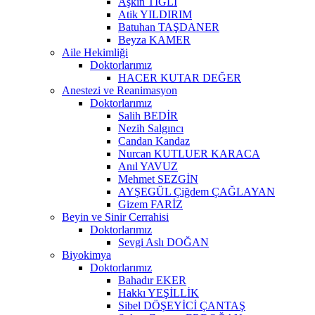
Aşkın TIĞLI
Atik YILDIRIM
Batuhan TAŞDANER
Beyza KAMER
Aile Hekimliği
Doktorlarımız
HACER KUTAR DEĞER
Anestezi ve Reanimasyon
Doktorlarımız
Salih BEDİR
Nezih Salgıncı
Candan Kandaz
Nurcan KUTLUER KARACA
Anıl YAVUZ
Mehmet SEZGİN
AYŞEGÜL Çiğdem ÇAĞLAYAN
Gizem FARİZ
Beyin ve Sinir Cerrahisi
Doktorlarımız
Sevgi Aslı DOĞAN
Biyokimya
Doktorlarımız
Bahadır EKER
Hakkı YEŞİLLİK
Sibel DÖŞEYİCİ ÇANTAŞ