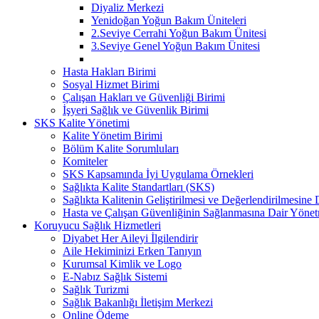
Diyaliz Merkezi
Yenidoğan Yoğun Bakım Üniteleri
2.Seviye Cerrahi Yoğun Bakım Ünitesi
3.Seviye Genel Yoğun Bakım Ünitesi
Hasta Hakları Birimi
Sosyal Hizmet Birimi
Çalışan Hakları ve Güvenliği Birimi
İşyeri Sağlık ve Güvenlik Birimi
SKS Kalite Yönetimi
Kalite Yönetim Birimi
Bölüm Kalite Sorumluları
Komiteler
SKS Kapsamında İyi Uygulama Örnekleri
Sağlıkta Kalite Standartları (SKS)
Sağlıkta Kalitenin Geliştirilmesi ve Değerlendirilmesine
Hasta ve Çalışan Güvenliğinin Sağlanmasına Dair Yönet
Koruyucu Sağlık Hizmetleri
Diyabet Her Aileyi İlgilendirir
Aile Hekiminizi Erken Tanıyın
Kurumsal Kimlik ve Logo
E-Nabız Sağlık Sistemi
Sağlık Turizmi
Sağlık Bakanlığı İletişim Merkezi
Online Ödeme