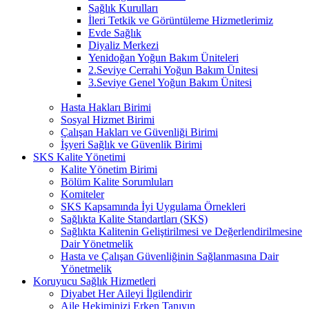
Sağlık Kurulları
İleri Tetkik ve Görüntüleme Hizmetlerimiz
Evde Sağlık
Diyaliz Merkezi
Yenidoğan Yoğun Bakım Üniteleri
2.Seviye Cerrahi Yoğun Bakım Ünitesi
3.Seviye Genel Yoğun Bakım Ünitesi
Hasta Hakları Birimi
Sosyal Hizmet Birimi
Çalışan Hakları ve Güvenliği Birimi
İşyeri Sağlık ve Güvenlik Birimi
SKS Kalite Yönetimi
Kalite Yönetim Birimi
Bölüm Kalite Sorumluları
Komiteler
SKS Kapsamında İyi Uygulama Örnekleri
Sağlıkta Kalite Standartları (SKS)
Sağlıkta Kalitenin Geliştirilmesi ve Değerlendirilmesine
Dair Yönetmelik
Hasta ve Çalışan Güvenliğinin Sağlanmasına Dair
Yönetmelik
Koruyucu Sağlık Hizmetleri
Diyabet Her Aileyi İlgilendirir
Aile Hekiminizi Erken Tanıyın