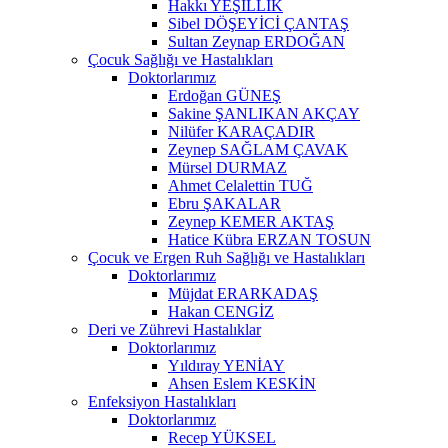
Hakkı YEŞİLLİK
Sibel DÖŞEYİCİ ÇANTAŞ
Sultan Zeynap ERDOĞAN
Çocuk Sağlığı ve Hastalıkları
Doktorlarımız
Erdoğan GÜNEŞ
Sakine ŞANLIKAN AKÇAY
Nilüfer KARAÇADIR
Zeynep SAĞLAM ÇAVAK
Mürsel DURMAZ
Ahmet Celalettin TUĞ
Ebru ŞAKALAR
Zeynep KEMER AKTAŞ
Hatice Kübra ERZAN TOSUN
Çocuk ve Ergen Ruh Sağlığı ve Hastalıkları
Doktorlarımız
Müjdat ERARKADAŞ
Hakan CENGİZ
Deri ve Zührevi Hastalıklar
Doktorlarımız
Yıldıray YENİAY
Ahsen Eslem KESKİN
Enfeksiyon Hastalıkları
Doktorlarımız
Recep YÜKSEL