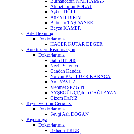
Burhaneddin KAHRAMAN
Ahmet Turan POLAT
Aşkın TIĞLI
Atik YILDIRIM
Batuhan TAŞDANER
Beyza KAMER
Aile Hekimliği
Doktorlarımız
HACER KUTAR DEĞER
Anestezi ve Reanimasyon
Doktorlarımız
Salih BEDİR
Nezih Salgıncı
Candan Kandaz
Nurcan KUTLUER KARACA
Anıl YAVUZ
Mehmet SEZGİN
AYŞEGÜL Çiğdem ÇAĞLAYAN
Gizem FARİZ
Beyin ve Sinir Cerrahisi
Doktorlarımız
Sevgi Aslı DOĞAN
Biyokimya
Doktorlarımız
Bahadır EKER