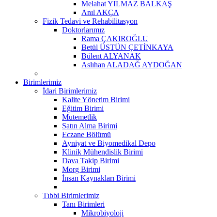
Melahat YILMAZ BALKAŞ
Anıl AKÇA
Fizik Tedavi ve Rehabilitasyon
Doktorlarımız
Rama ÇAKIROĞLU
Betül ÜSTÜN ÇETİNKAYA
Bülent ALYANAK
Aslıhan ALADAĞ AYDOĞAN
Birimlerimiz
İdari Birimlerimiz
Kalite Yönetim Birimi
Eğitim Birimi
Mutemetlik
Satın Alma Birimi
Eczane Bölümü
Ayniyat ve Biyomedikal Depo
Klinik Mühendislik Birimi
Dava Takip Birimi
Morg Birimi
İnsan Kaynakları Birimi
Tıbbi Birimlerimiz
Tanı Birimleri
Mikrobiyoloji