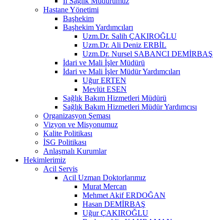
İl Sağlık Müdürümüz
Hastane Yönetimi
Başhekim
Başhekim Yardımcıları
Uzm.Dr. Salih ÇAKIROĞLU
Uzm.Dr. Ali Deniz ERBİL
Uzm.Dr. Nursel SABANCI DEMİRBAŞ
İdari ve Mali İşler Müdürü
İdari ve Mali İşler Müdür Yardımcıları
Uğur ERTEN
Mevlüt ESEN
Sağlık Bakım Hizmetleri Müdürü
Sağlık Bakım Hizmetleri Müdür Yardımcısı
Organizasyon Şeması
Vizyon ve Misyonumuz
Kalite Politikası
İSG Politikası
Anlaşmalı Kurumlar
Hekimlerimiz
Acil Servis
Acil Uzman Doktorlarımız
Murat Mercan
Mehmet Akif ERDOĞAN
Hasan DEMİRBAŞ
Uğur ÇAKIROĞLU