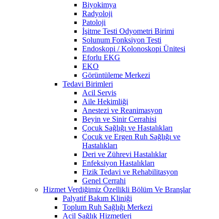
Biyokimya
Radyoloji
Patoloji
İşitme Testi Odyometri Birimi
Solunum Fonksiyon Testi
Endoskopi / Kolonoskopi Ünitesi
Eforlu EKG
EKO
Görüntüleme Merkezi
Tedavi Birimleri
Acil Servis
Aile Hekimliği
Anestezi ve Reanimasyon
Beyin ve Sinir Cerrahisi
Çocuk Sağlığı ve Hastalıkları
Çocuk ve Ergen Ruh Sağlığı ve
Hastalıkları
Deri ve Zührevi Hastalıklar
Enfeksiyon Hastalıkları
Fizik Tedavi ve Rehabilitasyon
Genel Cerrahi
Hizmet Verdiğimiz Özellikli Bölüm Ve Branşlar
Palyatif Bakım Kliniği
Toplum Ruh Sağlığı Merkezi
Acil Sağlık Hizmetleri