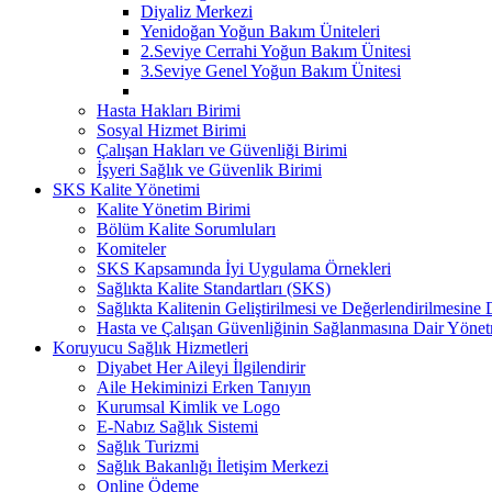
Diyaliz Merkezi
Yenidoğan Yoğun Bakım Üniteleri
2.Seviye Cerrahi Yoğun Bakım Ünitesi
3.Seviye Genel Yoğun Bakım Ünitesi
Hasta Hakları Birimi
Sosyal Hizmet Birimi
Çalışan Hakları ve Güvenliği Birimi
İşyeri Sağlık ve Güvenlik Birimi
SKS Kalite Yönetimi
Kalite Yönetim Birimi
Bölüm Kalite Sorumluları
Komiteler
SKS Kapsamında İyi Uygulama Örnekleri
Sağlıkta Kalite Standartları (SKS)
Sağlıkta Kalitenin Geliştirilmesi ve Değerlendirilmesine
Hasta ve Çalışan Güvenliğinin Sağlanmasına Dair Yönet
Koruyucu Sağlık Hizmetleri
Diyabet Her Aileyi İlgilendirir
Aile Hekiminizi Erken Tanıyın
Kurumsal Kimlik ve Logo
E-Nabız Sağlık Sistemi
Sağlık Turizmi
Sağlık Bakanlığı İletişim Merkezi
Online Ödeme