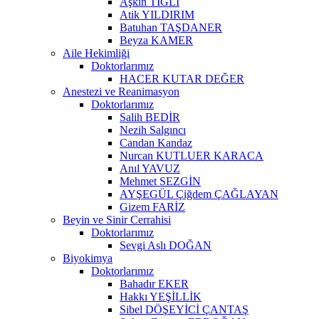
Aşkın TIĞLI
Atik YILDIRIM
Batuhan TAŞDANER
Beyza KAMER
Aile Hekimliği
Doktorlarımız
HACER KUTAR DEĞER
Anestezi ve Reanimasyon
Doktorlarımız
Salih BEDİR
Nezih Salgıncı
Candan Kandaz
Nurcan KUTLUER KARACA
Anıl YAVUZ
Mehmet SEZGİN
AYŞEGÜL Çiğdem ÇAĞLAYAN
Gizem FARİZ
Beyin ve Sinir Cerrahisi
Doktorlarımız
Sevgi Aslı DOĞAN
Biyokimya
Doktorlarımız
Bahadır EKER
Hakkı YEŞİLLİK
Sibel DÖŞEYİCİ ÇANTAŞ