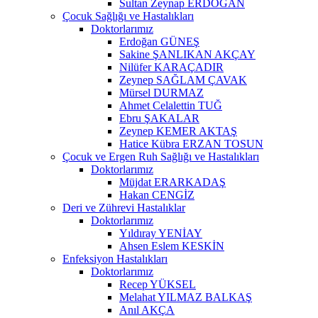
Sultan Zeynap ERDOĞAN
Çocuk Sağlığı ve Hastalıkları
Doktorlarımız
Erdoğan GÜNEŞ
Sakine ŞANLIKAN AKÇAY
Nilüfer KARAÇADIR
Zeynep SAĞLAM ÇAVAK
Mürsel DURMAZ
Ahmet Celalettin TUĞ
Ebru ŞAKALAR
Zeynep KEMER AKTAŞ
Hatice Kübra ERZAN TOSUN
Çocuk ve Ergen Ruh Sağlığı ve Hastalıkları
Doktorlarımız
Müjdat ERARKADAŞ
Hakan CENGİZ
Deri ve Zührevi Hastalıklar
Doktorlarımız
Yıldıray YENİAY
Ahsen Eslem KESKİN
Enfeksiyon Hastalıkları
Doktorlarımız
Recep YÜKSEL
Melahat YILMAZ BALKAŞ
Anıl AKÇA