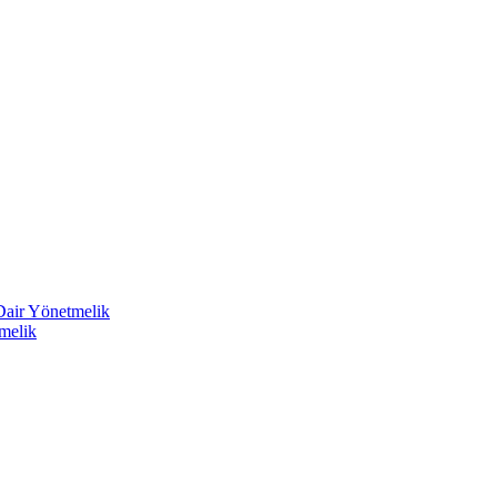
 Dair Yönetmelik
melik