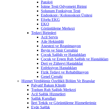
Patoloji
İşitme Testi Odyometri Birimi
Solunum Fonksiyon Testi
Endoskopi / Kolonoskopi Ünitesi
Eforlu EKG
EKO
Görüntüleme Merkezi
Tedavi Birimleri
Acil Servis
Aile Hekimliği
Anestezi ve Reanimasyon
Beyin ve Sinir Cerrahisi
Çocuk Sağlığı ve Hastalıkları
Çocuk ve Ergen Ruh Sağlığı ve Hastalıkları
Deri ve Zührevi Hastalıklar
Enfeksiyon Hastalıkları
Fizik Tedavi ve Rehabilitasyon
Genel Cerrahi
Hizmet Verdiğimiz Özellikli Bölüm Ve Branşlar
Palyatif Bakım Kliniği
Toplum Ruh Sağlığı Merkezi
Acil Sağlık Hizmetleri
Sağlık Kurulları
İleri Tetkik ve Görüntüleme Hizmetlerimiz
Evde Sağlık