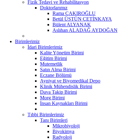
Fizik Tedavi ve Rehabilitasyon
Doktorlarımız
Rama ÇAKIROĞLU
Betül ÜSTÜN ÇETİNKAYA
Bülent ALYANAK
Aslıhan ALADAĞ AYDOĞAN
Birimlerimiz
İdari Birimlerimiz
Kalite Yönetim Birimi
Eğitim Birimi
Mutemetlik
Satın Alma Birimi
Eczane Bölümü
Ayniyat ve Biyomedikal Depo
Klinik Mühendislik Birimi
Dava Takip Birimi
Morg Birimi
İnsan Kaynakları Birimi
Tıbbi Birimlerimiz
Tanı Birimleri
Mikrobiyoloji
Biyokimya
Radyoloji