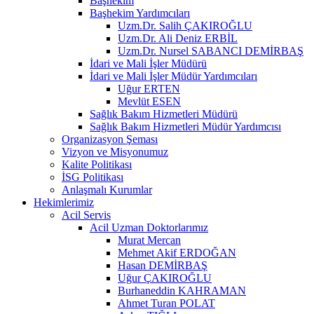
Başhekim
Başhekim Yardımcıları
Uzm.Dr. Salih ÇAKIROĞLU
Uzm.Dr. Ali Deniz ERBİL
Uzm.Dr. Nursel SABANCI DEMİRBAŞ
İdari ve Mali İşler Müdürü
İdari ve Mali İşler Müdür Yardımcıları
Uğur ERTEN
Mevlüt ESEN
Sağlık Bakım Hizmetleri Müdürü
Sağlık Bakım Hizmetleri Müdür Yardımcısı
Organizasyon Şeması
Vizyon ve Misyonumuz
Kalite Politikası
İSG Politikası
Anlaşmalı Kurumlar
Hekimlerimiz
Acil Servis
Acil Uzman Doktorlarımız
Murat Mercan
Mehmet Akif ERDOĞAN
Hasan DEMİRBAŞ
Uğur ÇAKIROĞLU
Burhaneddin KAHRAMAN
Ahmet Turan POLAT