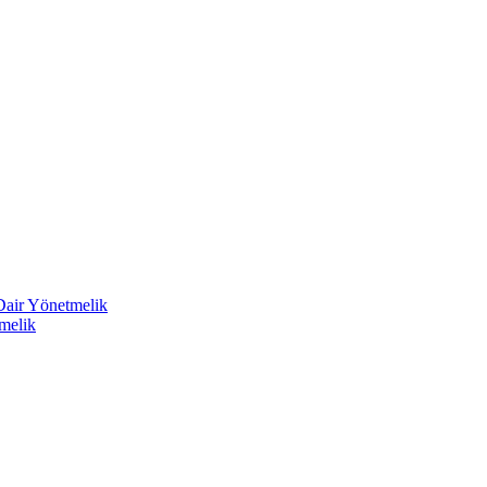
 Dair Yönetmelik
melik