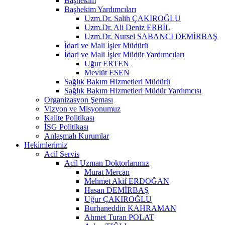
Başhekim
Başhekim Yardımcıları
Uzm.Dr. Salih ÇAKIROĞLU
Uzm.Dr. Ali Deniz ERBİL
Uzm.Dr. Nursel SABANCI DEMİRBAŞ
İdari ve Mali İşler Müdürü
İdari ve Mali İşler Müdür Yardımcıları
Uğur ERTEN
Mevlüt ESEN
Sağlık Bakım Hizmetleri Müdürü
Sağlık Bakım Hizmetleri Müdür Yardımcısı
Organizasyon Şeması
Vizyon ve Misyonumuz
Kalite Politikası
İSG Politikası
Anlaşmalı Kurumlar
Hekimlerimiz
Acil Servis
Acil Uzman Doktorlarımız
Murat Mercan
Mehmet Akif ERDOĞAN
Hasan DEMİRBAŞ
Uğur ÇAKIROĞLU
Burhaneddin KAHRAMAN
Ahmet Turan POLAT