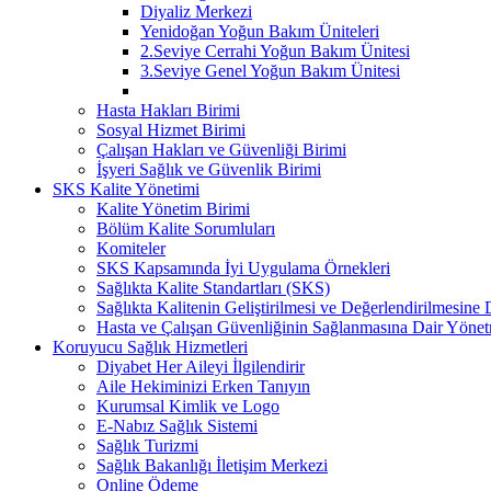
Diyaliz Merkezi
Yenidoğan Yoğun Bakım Üniteleri
2.Seviye Cerrahi Yoğun Bakım Ünitesi
3.Seviye Genel Yoğun Bakım Ünitesi
Hasta Hakları Birimi
Sosyal Hizmet Birimi
Çalışan Hakları ve Güvenliği Birimi
İşyeri Sağlık ve Güvenlik Birimi
SKS Kalite Yönetimi
Kalite Yönetim Birimi
Bölüm Kalite Sorumluları
Komiteler
SKS Kapsamında İyi Uygulama Örnekleri
Sağlıkta Kalite Standartları (SKS)
Sağlıkta Kalitenin Geliştirilmesi ve Değerlendirilmesine
Hasta ve Çalışan Güvenliğinin Sağlanmasına Dair Yönet
Koruyucu Sağlık Hizmetleri
Diyabet Her Aileyi İlgilendirir
Aile Hekiminizi Erken Tanıyın
Kurumsal Kimlik ve Logo
E-Nabız Sağlık Sistemi
Sağlık Turizmi
Sağlık Bakanlığı İletişim Merkezi
Online Ödeme