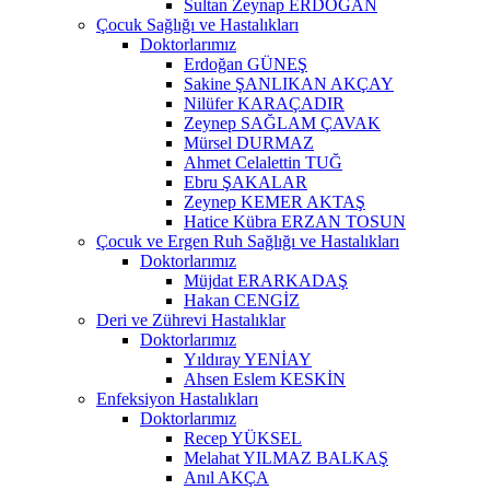
Sultan Zeynap ERDOĞAN
Çocuk Sağlığı ve Hastalıkları
Doktorlarımız
Erdoğan GÜNEŞ
Sakine ŞANLIKAN AKÇAY
Nilüfer KARAÇADIR
Zeynep SAĞLAM ÇAVAK
Mürsel DURMAZ
Ahmet Celalettin TUĞ
Ebru ŞAKALAR
Zeynep KEMER AKTAŞ
Hatice Kübra ERZAN TOSUN
Çocuk ve Ergen Ruh Sağlığı ve Hastalıkları
Doktorlarımız
Müjdat ERARKADAŞ
Hakan CENGİZ
Deri ve Zührevi Hastalıklar
Doktorlarımız
Yıldıray YENİAY
Ahsen Eslem KESKİN
Enfeksiyon Hastalıkları
Doktorlarımız
Recep YÜKSEL
Melahat YILMAZ BALKAŞ
Anıl AKÇA