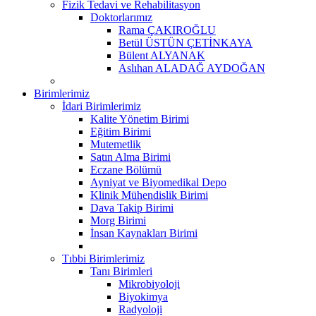
Fizik Tedavi ve Rehabilitasyon
Doktorlarımız
Rama ÇAKIROĞLU
Betül ÜSTÜN ÇETİNKAYA
Bülent ALYANAK
Aslıhan ALADAĞ AYDOĞAN
Birimlerimiz
İdari Birimlerimiz
Kalite Yönetim Birimi
Eğitim Birimi
Mutemetlik
Satın Alma Birimi
Eczane Bölümü
Ayniyat ve Biyomedikal Depo
Klinik Mühendislik Birimi
Dava Takip Birimi
Morg Birimi
İnsan Kaynakları Birimi
Tıbbi Birimlerimiz
Tanı Birimleri
Mikrobiyoloji
Biyokimya
Radyoloji