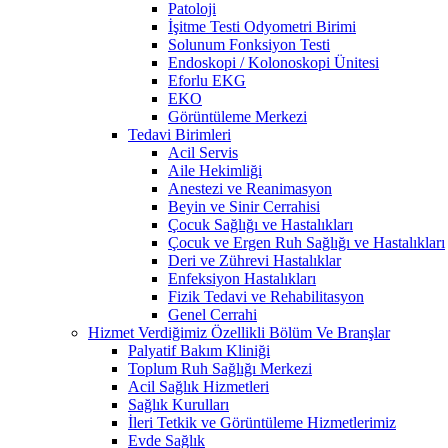
Patoloji
İşitme Testi Odyometri Birimi
Solunum Fonksiyon Testi
Endoskopi / Kolonoskopi Ünitesi
Eforlu EKG
EKO
Görüntüleme Merkezi
Tedavi Birimleri
Acil Servis
Aile Hekimliği
Anestezi ve Reanimasyon
Beyin ve Sinir Cerrahisi
Çocuk Sağlığı ve Hastalıkları
Çocuk ve Ergen Ruh Sağlığı ve Hastalıkları
Deri ve Zührevi Hastalıklar
Enfeksiyon Hastalıkları
Fizik Tedavi ve Rehabilitasyon
Genel Cerrahi
Hizmet Verdiğimiz Özellikli Bölüm Ve Branşlar
Palyatif Bakım Kliniği
Toplum Ruh Sağlığı Merkezi
Acil Sağlık Hizmetleri
Sağlık Kurulları
İleri Tetkik ve Görüntüleme Hizmetlerimiz
Evde Sağlık