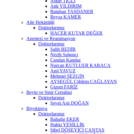
Aşkın TIĞLI
Atik YILDIRIM
Batuhan TAŞDANER
Beyza KAMER
Aile Hekimliği
Doktorlarımız
HACER KUTAR DEĞER
Anestezi ve Reanimasyon
Doktorlarımız
Salih BEDİR
Nezih Salgıncı
Candan Kandaz
Nurcan KUTLUER KARACA
Anıl YAVUZ
Mehmet SEZGİN
AYŞEGÜL Çiğdem ÇAĞLAYAN
Gizem FARİZ
Beyin ve Sinir Cerrahisi
Doktorlarımız
Sevgi Aslı DOĞAN
Biyokimya
Doktorlarımız
Bahadır EKER
Hakkı YEŞİLLİK
Sibel DÖŞEYİCİ ÇANTAŞ