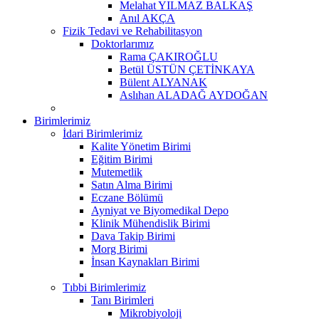
Melahat YILMAZ BALKAŞ
Anıl AKÇA
Fizik Tedavi ve Rehabilitasyon
Doktorlarımız
Rama ÇAKIROĞLU
Betül ÜSTÜN ÇETİNKAYA
Bülent ALYANAK
Aslıhan ALADAĞ AYDOĞAN
Birimlerimiz
İdari Birimlerimiz
Kalite Yönetim Birimi
Eğitim Birimi
Mutemetlik
Satın Alma Birimi
Eczane Bölümü
Ayniyat ve Biyomedikal Depo
Klinik Mühendislik Birimi
Dava Takip Birimi
Morg Birimi
İnsan Kaynakları Birimi
Tıbbi Birimlerimiz
Tanı Birimleri
Mikrobiyoloji