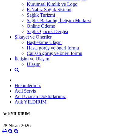
Kurumsal Kimlik ve Logo
E-Nabız Sağlık Sistemi
Sağlık Turizmi
Sağlık Bakanlığı İletişim Merkezi
Online Ödeme
Sağlık Çocuk Dergisi
Şikayet ve Öneriler
Başhekime Ulaşın
Hasta görüş ve öneri formu
Çalışan görüş ve öneri formu
İletişim ve Ulaşım
Ulaşım
Hekimlerimiz
Acil Servis
Acil Uzman Doktorlarımız
Atik YILDIRIM
Atik YILDIRIM
28 Nisan 2026