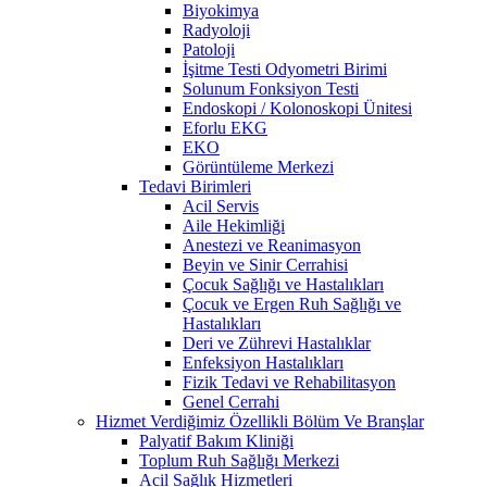
Biyokimya
Radyoloji
Patoloji
İşitme Testi Odyometri Birimi
Solunum Fonksiyon Testi
Endoskopi / Kolonoskopi Ünitesi
Eforlu EKG
EKO
Görüntüleme Merkezi
Tedavi Birimleri
Acil Servis
Aile Hekimliği
Anestezi ve Reanimasyon
Beyin ve Sinir Cerrahisi
Çocuk Sağlığı ve Hastalıkları
Çocuk ve Ergen Ruh Sağlığı ve
Hastalıkları
Deri ve Zührevi Hastalıklar
Enfeksiyon Hastalıkları
Fizik Tedavi ve Rehabilitasyon
Genel Cerrahi
Hizmet Verdiğimiz Özellikli Bölüm Ve Branşlar
Palyatif Bakım Kliniği
Toplum Ruh Sağlığı Merkezi
Acil Sağlık Hizmetleri