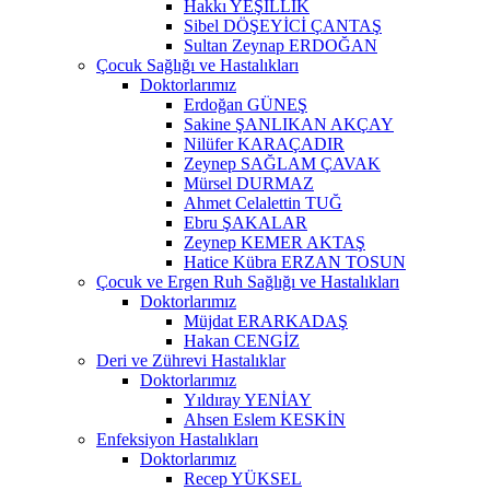
Hakkı YEŞİLLİK
Sibel DÖŞEYİCİ ÇANTAŞ
Sultan Zeynap ERDOĞAN
Çocuk Sağlığı ve Hastalıkları
Doktorlarımız
Erdoğan GÜNEŞ
Sakine ŞANLIKAN AKÇAY
Nilüfer KARAÇADIR
Zeynep SAĞLAM ÇAVAK
Mürsel DURMAZ
Ahmet Celalettin TUĞ
Ebru ŞAKALAR
Zeynep KEMER AKTAŞ
Hatice Kübra ERZAN TOSUN
Çocuk ve Ergen Ruh Sağlığı ve Hastalıkları
Doktorlarımız
Müjdat ERARKADAŞ
Hakan CENGİZ
Deri ve Zührevi Hastalıklar
Doktorlarımız
Yıldıray YENİAY
Ahsen Eslem KESKİN
Enfeksiyon Hastalıkları
Doktorlarımız
Recep YÜKSEL