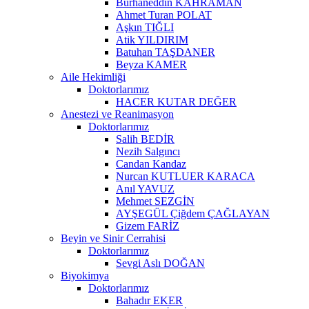
Burhaneddin KAHRAMAN
Ahmet Turan POLAT
Aşkın TIĞLI
Atik YILDIRIM
Batuhan TAŞDANER
Beyza KAMER
Aile Hekimliği
Doktorlarımız
HACER KUTAR DEĞER
Anestezi ve Reanimasyon
Doktorlarımız
Salih BEDİR
Nezih Salgıncı
Candan Kandaz
Nurcan KUTLUER KARACA
Anıl YAVUZ
Mehmet SEZGİN
AYŞEGÜL Çiğdem ÇAĞLAYAN
Gizem FARİZ
Beyin ve Sinir Cerrahisi
Doktorlarımız
Sevgi Aslı DOĞAN
Biyokimya
Doktorlarımız
Bahadır EKER