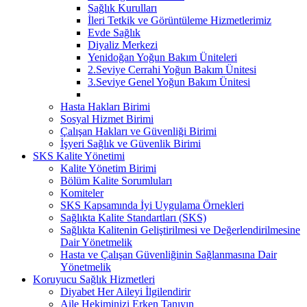
Sağlık Kurulları
İleri Tetkik ve Görüntüleme Hizmetlerimiz
Evde Sağlık
Diyaliz Merkezi
Yenidoğan Yoğun Bakım Üniteleri
2.Seviye Cerrahi Yoğun Bakım Ünitesi
3.Seviye Genel Yoğun Bakım Ünitesi
Hasta Hakları Birimi
Sosyal Hizmet Birimi
Çalışan Hakları ve Güvenliği Birimi
İşyeri Sağlık ve Güvenlik Birimi
SKS Kalite Yönetimi
Kalite Yönetim Birimi
Bölüm Kalite Sorumluları
Komiteler
SKS Kapsamında İyi Uygulama Örnekleri
Sağlıkta Kalite Standartları (SKS)
Sağlıkta Kalitenin Geliştirilmesi ve Değerlendirilmesine
Dair Yönetmelik
Hasta ve Çalışan Güvenliğinin Sağlanmasına Dair
Yönetmelik
Koruyucu Sağlık Hizmetleri
Diyabet Her Aileyi İlgilendirir
Aile Hekiminizi Erken Tanıyın