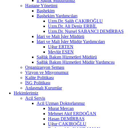
İl Sağlık Müdürümüz
Hastane Yönetimi
Başhekim
Başhekim Yardımcıları
Uzm.Dr. Salih ÇAKIROĞLU
Uzm.Dr. Ali Deniz ERBİL
Uzm.Dr. Nursel SABANCI DEMİRBAŞ
İdari ve Mali İşler Müdürü
İdari ve Mali İşler Müdür Yardımcıları
Uğur ERTEN
Mevlüt ESEN
Sağlık Bakım Hizmetleri Müdürü
Sağlık Bakım Hizmetleri Müdür Yardımcısı
Organizasyon Şeması
Vizyon ve Misyonumuz
Kalite Politikası
İSG Politikası
Anlaşmalı Kurumlar
Hekimlerimiz
Acil Servis
Acil Uzman Doktorlarımız
Murat Mercan
Mehmet Akif ERDOĞAN
Hasan DEMİRBAŞ
Uğur ÇAKIROĞLU