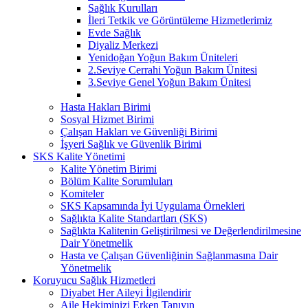
Sağlık Kurulları
İleri Tetkik ve Görüntüleme Hizmetlerimiz
Evde Sağlık
Diyaliz Merkezi
Yenidoğan Yoğun Bakım Üniteleri
2.Seviye Cerrahi Yoğun Bakım Ünitesi
3.Seviye Genel Yoğun Bakım Ünitesi
Hasta Hakları Birimi
Sosyal Hizmet Birimi
Çalışan Hakları ve Güvenliği Birimi
İşyeri Sağlık ve Güvenlik Birimi
SKS Kalite Yönetimi
Kalite Yönetim Birimi
Bölüm Kalite Sorumluları
Komiteler
SKS Kapsamında İyi Uygulama Örnekleri
Sağlıkta Kalite Standartları (SKS)
Sağlıkta Kalitenin Geliştirilmesi ve Değerlendirilmesine
Dair Yönetmelik
Hasta ve Çalışan Güvenliğinin Sağlanmasına Dair
Yönetmelik
Koruyucu Sağlık Hizmetleri
Diyabet Her Aileyi İlgilendirir
Aile Hekiminizi Erken Tanıyın