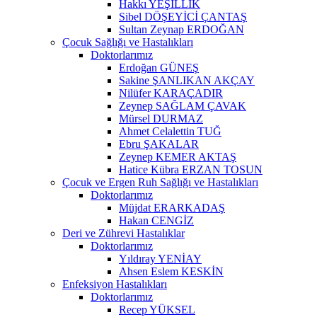
Hakkı YEŞİLLİK
Sibel DÖŞEYİCİ ÇANTAŞ
Sultan Zeynap ERDOĞAN
Çocuk Sağlığı ve Hastalıkları
Doktorlarımız
Erdoğan GÜNEŞ
Sakine ŞANLIKAN AKÇAY
Nilüfer KARAÇADIR
Zeynep SAĞLAM ÇAVAK
Mürsel DURMAZ
Ahmet Celalettin TUĞ
Ebru ŞAKALAR
Zeynep KEMER AKTAŞ
Hatice Kübra ERZAN TOSUN
Çocuk ve Ergen Ruh Sağlığı ve Hastalıkları
Doktorlarımız
Müjdat ERARKADAŞ
Hakan CENGİZ
Deri ve Zührevi Hastalıklar
Doktorlarımız
Yıldıray YENİAY
Ahsen Eslem KESKİN
Enfeksiyon Hastalıkları
Doktorlarımız
Recep YÜKSEL