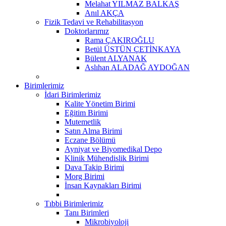
Melahat YILMAZ BALKAŞ
Anıl AKÇA
Fizik Tedavi ve Rehabilitasyon
Doktorlarımız
Rama ÇAKIROĞLU
Betül ÜSTÜN ÇETİNKAYA
Bülent ALYANAK
Aslıhan ALADAĞ AYDOĞAN
Birimlerimiz
İdari Birimlerimiz
Kalite Yönetim Birimi
Eğitim Birimi
Mutemetlik
Satın Alma Birimi
Eczane Bölümü
Ayniyat ve Biyomedikal Depo
Klinik Mühendislik Birimi
Dava Takip Birimi
Morg Birimi
İnsan Kaynakları Birimi
Tıbbi Birimlerimiz
Tanı Birimleri
Mikrobiyoloji