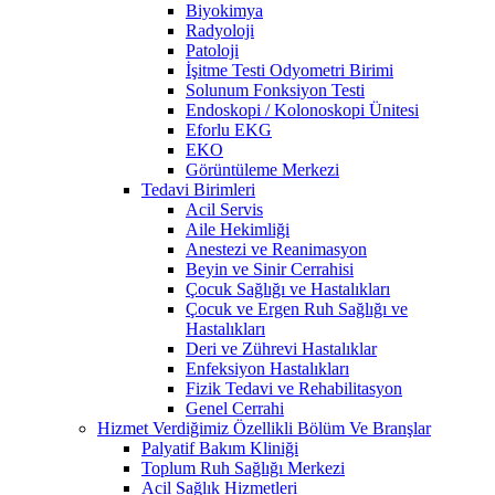
Biyokimya
Radyoloji
Patoloji
İşitme Testi Odyometri Birimi
Solunum Fonksiyon Testi
Endoskopi / Kolonoskopi Ünitesi
Eforlu EKG
EKO
Görüntüleme Merkezi
Tedavi Birimleri
Acil Servis
Aile Hekimliği
Anestezi ve Reanimasyon
Beyin ve Sinir Cerrahisi
Çocuk Sağlığı ve Hastalıkları
Çocuk ve Ergen Ruh Sağlığı ve
Hastalıkları
Deri ve Zührevi Hastalıklar
Enfeksiyon Hastalıkları
Fizik Tedavi ve Rehabilitasyon
Genel Cerrahi
Hizmet Verdiğimiz Özellikli Bölüm Ve Branşlar
Palyatif Bakım Kliniği
Toplum Ruh Sağlığı Merkezi
Acil Sağlık Hizmetleri