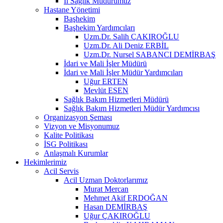
İl Sağlık Müdürümüz
Hastane Yönetimi
Başhekim
Başhekim Yardımcıları
Uzm.Dr. Salih ÇAKIROĞLU
Uzm.Dr. Ali Deniz ERBİL
Uzm.Dr. Nursel SABANCI DEMİRBAŞ
İdari ve Mali İşler Müdürü
İdari ve Mali İşler Müdür Yardımcıları
Uğur ERTEN
Mevlüt ESEN
Sağlık Bakım Hizmetleri Müdürü
Sağlık Bakım Hizmetleri Müdür Yardımcısı
Organizasyon Şeması
Vizyon ve Misyonumuz
Kalite Politikası
İSG Politikası
Anlaşmalı Kurumlar
Hekimlerimiz
Acil Servis
Acil Uzman Doktorlarımız
Murat Mercan
Mehmet Akif ERDOĞAN
Hasan DEMİRBAŞ
Uğur ÇAKIROĞLU