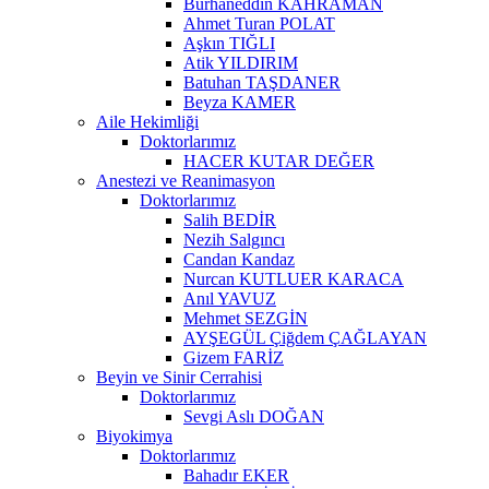
Burhaneddin KAHRAMAN
Ahmet Turan POLAT
Aşkın TIĞLI
Atik YILDIRIM
Batuhan TAŞDANER
Beyza KAMER
Aile Hekimliği
Doktorlarımız
HACER KUTAR DEĞER
Anestezi ve Reanimasyon
Doktorlarımız
Salih BEDİR
Nezih Salgıncı
Candan Kandaz
Nurcan KUTLUER KARACA
Anıl YAVUZ
Mehmet SEZGİN
AYŞEGÜL Çiğdem ÇAĞLAYAN
Gizem FARİZ
Beyin ve Sinir Cerrahisi
Doktorlarımız
Sevgi Aslı DOĞAN
Biyokimya
Doktorlarımız
Bahadır EKER