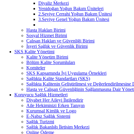
Diyaliz Merkezi
Yenidoğan Yoğun Bakım Üniteleri
2.Seviye Cerrahi Yoğun Bakım Ünitesi
3.Seviye Genel Yoğun Bakım Ünitesi
Hasta Hakları Birimi
Sosyal Hizmet Birimi
Çalışan Hakları ve Güvenliği Birimi
İşyeri Sağlık ve Güvenlik Birimi
SKS Kalite Yönetimi
Kalite Yönetim Birimi
Bölüm Kalite Sorumluları
Komiteler
SKS Kapsamında İyi Uygulama Örnekleri
Sağlıkta Kalite Standartları (SKS)
Sağlıkta Kalitenin Geliştirilmesi ve Değerlendirilmesine
Hasta ve Çalışan Güvenliğinin Sağlanmasına Dair Yönet
Koruyucu Sağlık Hizmetleri
Diyabet Her Aileyi İlgilendirir
Aile Hekiminizi Erken Tanıyın
Kurumsal Kimlik ve Logo
E-Nabız Sağlık Sistemi
Sağlık Turizmi
Sağlık Bakanlığı İletişim Merkezi
Online Ödeme