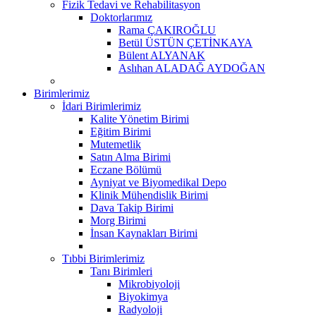
Fizik Tedavi ve Rehabilitasyon
Doktorlarımız
Rama ÇAKIROĞLU
Betül ÜSTÜN ÇETİNKAYA
Bülent ALYANAK
Aslıhan ALADAĞ AYDOĞAN
Birimlerimiz
İdari Birimlerimiz
Kalite Yönetim Birimi
Eğitim Birimi
Mutemetlik
Satın Alma Birimi
Eczane Bölümü
Ayniyat ve Biyomedikal Depo
Klinik Mühendislik Birimi
Dava Takip Birimi
Morg Birimi
İnsan Kaynakları Birimi
Tıbbi Birimlerimiz
Tanı Birimleri
Mikrobiyoloji
Biyokimya
Radyoloji