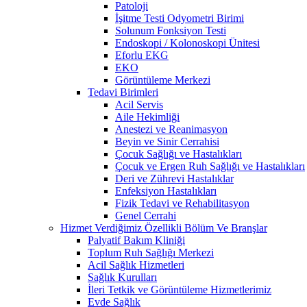
Patoloji
İşitme Testi Odyometri Birimi
Solunum Fonksiyon Testi
Endoskopi / Kolonoskopi Ünitesi
Eforlu EKG
EKO
Görüntüleme Merkezi
Tedavi Birimleri
Acil Servis
Aile Hekimliği
Anestezi ve Reanimasyon
Beyin ve Sinir Cerrahisi
Çocuk Sağlığı ve Hastalıkları
Çocuk ve Ergen Ruh Sağlığı ve Hastalıkları
Deri ve Zührevi Hastalıklar
Enfeksiyon Hastalıkları
Fizik Tedavi ve Rehabilitasyon
Genel Cerrahi
Hizmet Verdiğimiz Özellikli Bölüm Ve Branşlar
Palyatif Bakım Kliniği
Toplum Ruh Sağlığı Merkezi
Acil Sağlık Hizmetleri
Sağlık Kurulları
İleri Tetkik ve Görüntüleme Hizmetlerimiz
Evde Sağlık