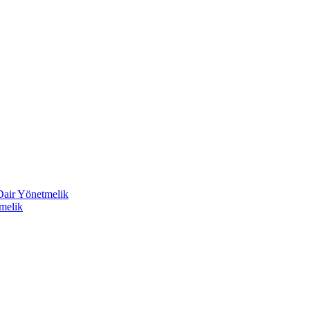
 Dair Yönetmelik
melik