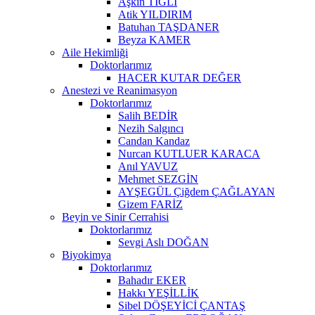
Aşkın TIĞLI
Atik YILDIRIM
Batuhan TAŞDANER
Beyza KAMER
Aile Hekimliği
Doktorlarımız
HACER KUTAR DEĞER
Anestezi ve Reanimasyon
Doktorlarımız
Salih BEDİR
Nezih Salgıncı
Candan Kandaz
Nurcan KUTLUER KARACA
Anıl YAVUZ
Mehmet SEZGİN
AYŞEGÜL Çiğdem ÇAĞLAYAN
Gizem FARİZ
Beyin ve Sinir Cerrahisi
Doktorlarımız
Sevgi Aslı DOĞAN
Biyokimya
Doktorlarımız
Bahadır EKER
Hakkı YEŞİLLİK
Sibel DÖŞEYİCİ ÇANTAŞ