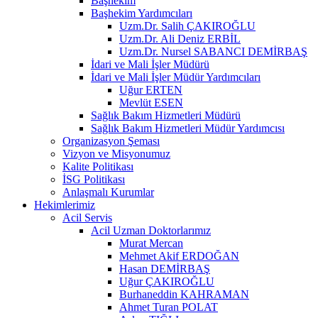
Başhekim
Başhekim Yardımcıları
Uzm.Dr. Salih ÇAKIROĞLU
Uzm.Dr. Ali Deniz ERBİL
Uzm.Dr. Nursel SABANCI DEMİRBAŞ
İdari ve Mali İşler Müdürü
İdari ve Mali İşler Müdür Yardımcıları
Uğur ERTEN
Mevlüt ESEN
Sağlık Bakım Hizmetleri Müdürü
Sağlık Bakım Hizmetleri Müdür Yardımcısı
Organizasyon Şeması
Vizyon ve Misyonumuz
Kalite Politikası
İSG Politikası
Anlaşmalı Kurumlar
Hekimlerimiz
Acil Servis
Acil Uzman Doktorlarımız
Murat Mercan
Mehmet Akif ERDOĞAN
Hasan DEMİRBAŞ
Uğur ÇAKIROĞLU
Burhaneddin KAHRAMAN
Ahmet Turan POLAT