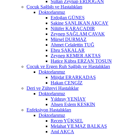
Sultan Zeynap ERDOĞAN
Çocuk Sağlığı ve Hastalıkları
Doktorlarımız
Erdoğan GÜNEŞ
Sakine ŞANLIKAN AKÇAY
Nilüfer KARAÇADIR
Zeynep SAĞLAM ÇAVAK
Mürsel DURMAZ
Ahmet Celalettin TUĞ
Ebru ŞAKALAR
Zeynep KEMER AKTAŞ
Hatice Kübra ERZAN TOSUN
Çocuk ve Ergen Ruh Sağlığı ve Hastalıkları
Doktorlarımız
Müjdat ERARKADAŞ
Hakan CENGİZ
Deri ve Zührevi Hastalıklar
Doktorlarımız
Yıldıray YENİAY
Ahsen Eslem KESKİN
Enfeksiyon Hastalıkları
Doktorlarımız
Recep YÜKSEL
Melahat YILMAZ BALKAŞ
Anıl AKÇA