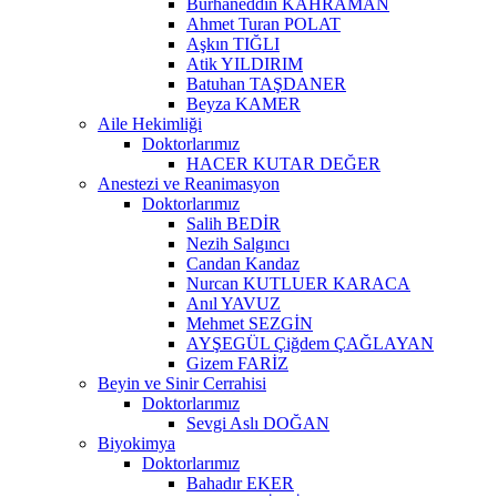
Burhaneddin KAHRAMAN
Ahmet Turan POLAT
Aşkın TIĞLI
Atik YILDIRIM
Batuhan TAŞDANER
Beyza KAMER
Aile Hekimliği
Doktorlarımız
HACER KUTAR DEĞER
Anestezi ve Reanimasyon
Doktorlarımız
Salih BEDİR
Nezih Salgıncı
Candan Kandaz
Nurcan KUTLUER KARACA
Anıl YAVUZ
Mehmet SEZGİN
AYŞEGÜL Çiğdem ÇAĞLAYAN
Gizem FARİZ
Beyin ve Sinir Cerrahisi
Doktorlarımız
Sevgi Aslı DOĞAN
Biyokimya
Doktorlarımız
Bahadır EKER