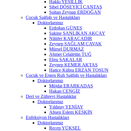
Hakkı YEŞİLLİK
Sibel DÖŞEYİCİ ÇANTAŞ
Sultan Zeynap ERDOĞAN
Çocuk Sağlığı ve Hastalıkları
Doktorlarımız
Erdoğan GÜNEŞ
Sakine ŞANLIKAN AKÇAY
Nilüfer KARAÇADIR
Zeynep SAĞLAM ÇAVAK
Mürsel DURMAZ
Ahmet Celalettin TUĞ
Ebru ŞAKALAR
Zeynep KEMER AKTAŞ
Hatice Kübra ERZAN TOSUN
Çocuk ve Ergen Ruh Sağlığı ve Hastalıkları
Doktorlarımız
Müjdat ERARKADAŞ
Hakan CENGİZ
Deri ve Zührevi Hastalıklar
Doktorlarımız
Yıldıray YENİAY
Ahsen Eslem KESKİN
Enfeksiyon Hastalıkları
Doktorlarımız
Recep YÜKSEL