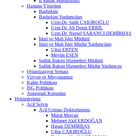
İl Sağlık Müdürümüz
Hastane Yönetimi
Başhekim
Başhekim Yardımcıları
Uzm.Dr. Salih ÇAKIROĞLU
Uzm.Dr. Ali Deniz ERBİL
Uzm.Dr. Nursel SABANCI DEMİRBAŞ
İdari ve Mali İşler Müdürü
İdari ve Mali İşler Müdür Yardımcıları
Uğur ERTEN
Mevlüt ESEN
Sağlık Bakım Hizmetleri Müdürü
Sağlık Bakım Hizmetleri Müdür Yardımcısı
Organizasyon Şeması
Vizyon ve Misyonumuz
Kalite Politikası
İSG Politikası
Anlaşmalı Kurumlar
Hekimlerimiz
Acil Servis
Acil Uzman Doktorlarımız
Murat Mercan
Mehmet Akif ERDOĞAN
Hasan DEMİRBAŞ
Uğur ÇAKIROĞLU