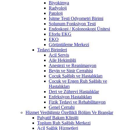
Biyokimya
Radyoloji
Patoloji
İşitme Testi Odyometri Birimi
Solunum Fonksiyon Testi
Endoskopi / Kolonoskopi Ünitesi
Eforlu EKG
EKO
Görüntüleme Merkezi
Tedavi Birimleri
Acil Servis
Aile Hekimliği
Anestezi ve Reanimasyon
Beyin ve Sinir Cerrahisi
Çocuk Sağlığı ve Hastalıkları
Çocuk ve Ergen Ruh Sağlığı ve
Hastalıkları
Deri ve Zührevi Hastalıklar
Enfeksiyon Hastalıkları
Fizik Tedavi ve Rehabilitasyon
Genel Cerrahi
Hizmet Verdiğimiz Özellikli Bölüm Ve Branşlar
Palyatif Bakım Kliniği
Toplum Ruh Sağlığı Merkezi
Acil Sağlık Hizmetleri