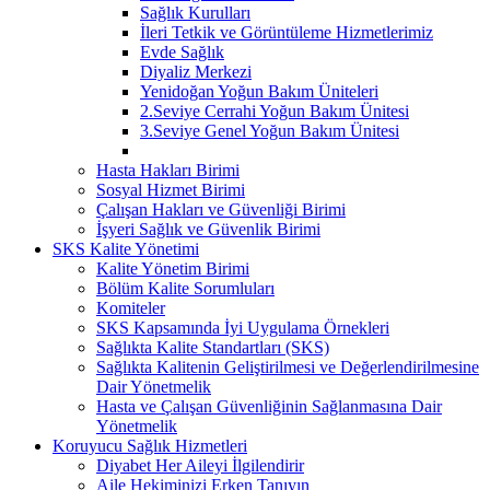
Sağlık Kurulları
İleri Tetkik ve Görüntüleme Hizmetlerimiz
Evde Sağlık
Diyaliz Merkezi
Yenidoğan Yoğun Bakım Üniteleri
2.Seviye Cerrahi Yoğun Bakım Ünitesi
3.Seviye Genel Yoğun Bakım Ünitesi
Hasta Hakları Birimi
Sosyal Hizmet Birimi
Çalışan Hakları ve Güvenliği Birimi
İşyeri Sağlık ve Güvenlik Birimi
SKS Kalite Yönetimi
Kalite Yönetim Birimi
Bölüm Kalite Sorumluları
Komiteler
SKS Kapsamında İyi Uygulama Örnekleri
Sağlıkta Kalite Standartları (SKS)
Sağlıkta Kalitenin Geliştirilmesi ve Değerlendirilmesine
Dair Yönetmelik
Hasta ve Çalışan Güvenliğinin Sağlanmasına Dair
Yönetmelik
Koruyucu Sağlık Hizmetleri
Diyabet Her Aileyi İlgilendirir
Aile Hekiminizi Erken Tanıyın