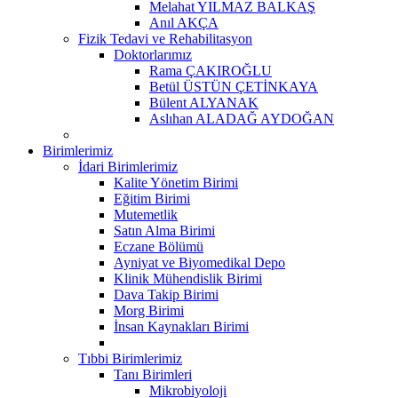
Melahat YILMAZ BALKAŞ
Anıl AKÇA
Fizik Tedavi ve Rehabilitasyon
Doktorlarımız
Rama ÇAKIROĞLU
Betül ÜSTÜN ÇETİNKAYA
Bülent ALYANAK
Aslıhan ALADAĞ AYDOĞAN
Birimlerimiz
İdari Birimlerimiz
Kalite Yönetim Birimi
Eğitim Birimi
Mutemetlik
Satın Alma Birimi
Eczane Bölümü
Ayniyat ve Biyomedikal Depo
Klinik Mühendislik Birimi
Dava Takip Birimi
Morg Birimi
İnsan Kaynakları Birimi
Tıbbi Birimlerimiz
Tanı Birimleri
Mikrobiyoloji