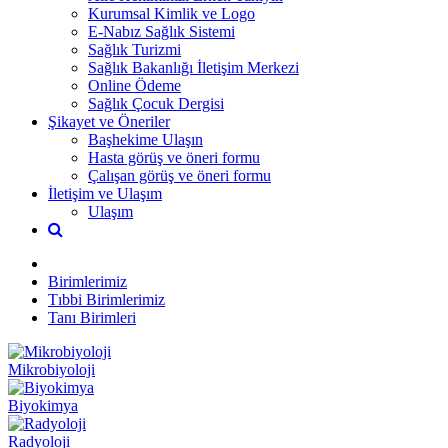
Kurumsal Kimlik ve Logo
E-Nabız Sağlık Sistemi
Sağlık Turizmi
Sağlık Bakanlığı İletişim Merkezi
Online Ödeme
Sağlık Çocuk Dergisi
Şikayet ve Öneriler
Başhekime Ulaşın
Hasta görüş ve öneri formu
Çalışan görüş ve öneri formu
İletişim ve Ulaşım
Ulaşım
Birimlerimiz
Tıbbi Birimlerimiz
Tanı Birimleri
Mikrobiyoloji
Biyokimya
Radyoloji