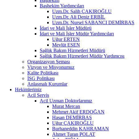
Başhekim
Başhekim Yardımcıları
Uzm.Dr. Salih ÇAKIROĞLU
Uzm.Dr. Ali Deniz ERBİL
Uzm.Dr. Nursel SABANCI DEMİRBAŞ
İdari ve Mali İşler Müdürü
İdari ve Mali İşler Müdür Yardımcıları
Uğur ERTEN
Mevlüt ESEN
Sağlık Bakım Hizmetleri Müdürü
Sağlık Bakım Hizmetleri Müdür Yardımcısı
Organizasyon Şeması
Vizyon ve Misyonumuz
Kalite Politikası
İSG Politikası
Anlaşmalı Kurumlar
Hekimlerimiz
Acil Servis
Acil Uzman Doktorlarımız
Murat Mercan
Mehmet Akif ERDOĞAN
Hasan DEMİRBAŞ
Uğur ÇAKIROĞLU
Burhaneddin KAHRAMAN
Ahmet Turan POLAT