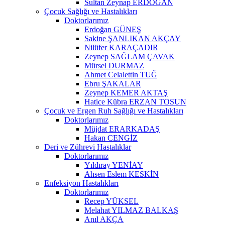
Sultan Zeynap ERDOĞAN
Çocuk Sağlığı ve Hastalıkları
Doktorlarımız
Erdoğan GÜNEŞ
Sakine ŞANLIKAN AKÇAY
Nilüfer KARAÇADIR
Zeynep SAĞLAM ÇAVAK
Mürsel DURMAZ
Ahmet Celalettin TUĞ
Ebru ŞAKALAR
Zeynep KEMER AKTAŞ
Hatice Kübra ERZAN TOSUN
Çocuk ve Ergen Ruh Sağlığı ve Hastalıkları
Doktorlarımız
Müjdat ERARKADAŞ
Hakan CENGİZ
Deri ve Zührevi Hastalıklar
Doktorlarımız
Yıldıray YENİAY
Ahsen Eslem KESKİN
Enfeksiyon Hastalıkları
Doktorlarımız
Recep YÜKSEL
Melahat YILMAZ BALKAŞ
Anıl AKÇA