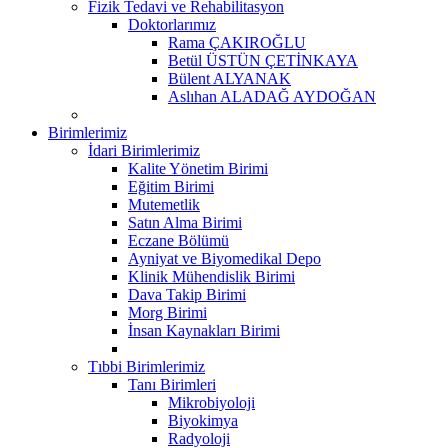
Fizik Tedavi ve Rehabilitasyon
Doktorlarımız
Rama ÇAKIROĞLU
Betül ÜSTÜN ÇETİNKAYA
Bülent ALYANAK
Aslıhan ALADAĞ AYDOĞAN
Birimlerimiz
İdari Birimlerimiz
Kalite Yönetim Birimi
Eğitim Birimi
Mutemetlik
Satın Alma Birimi
Eczane Bölümü
Ayniyat ve Biyomedikal Depo
Klinik Mühendislik Birimi
Dava Takip Birimi
Morg Birimi
İnsan Kaynakları Birimi
Tıbbi Birimlerimiz
Tanı Birimleri
Mikrobiyoloji
Biyokimya
Radyoloji