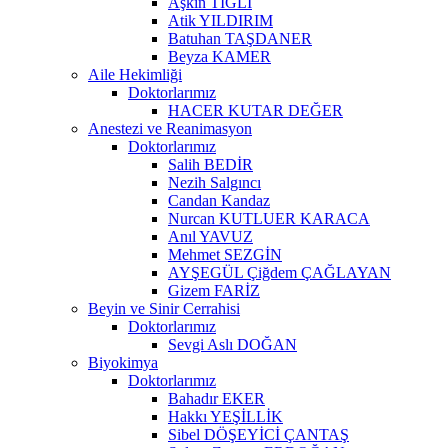
Aşkın TIĞLI
Atik YILDIRIM
Batuhan TAŞDANER
Beyza KAMER
Aile Hekimliği
Doktorlarımız
HACER KUTAR DEĞER
Anestezi ve Reanimasyon
Doktorlarımız
Salih BEDİR
Nezih Salgıncı
Candan Kandaz
Nurcan KUTLUER KARACA
Anıl YAVUZ
Mehmet SEZGİN
AYŞEGÜL Çiğdem ÇAĞLAYAN
Gizem FARİZ
Beyin ve Sinir Cerrahisi
Doktorlarımız
Sevgi Aslı DOĞAN
Biyokimya
Doktorlarımız
Bahadır EKER
Hakkı YEŞİLLİK
Sibel DÖŞEYİCİ ÇANTAŞ