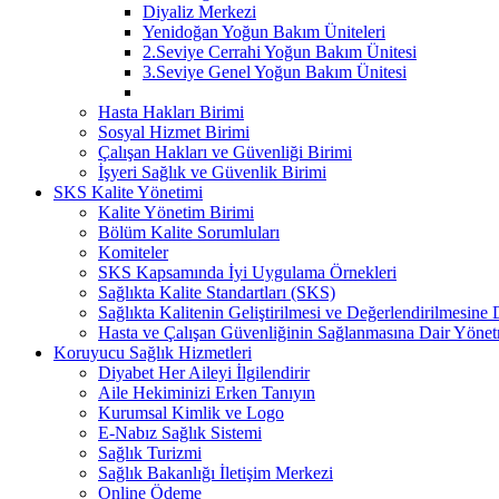
Diyaliz Merkezi
Yenidoğan Yoğun Bakım Üniteleri
2.Seviye Cerrahi Yoğun Bakım Ünitesi
3.Seviye Genel Yoğun Bakım Ünitesi
Hasta Hakları Birimi
Sosyal Hizmet Birimi
Çalışan Hakları ve Güvenliği Birimi
İşyeri Sağlık ve Güvenlik Birimi
SKS Kalite Yönetimi
Kalite Yönetim Birimi
Bölüm Kalite Sorumluları
Komiteler
SKS Kapsamında İyi Uygulama Örnekleri
Sağlıkta Kalite Standartları (SKS)
Sağlıkta Kalitenin Geliştirilmesi ve Değerlendirilmesine
Hasta ve Çalışan Güvenliğinin Sağlanmasına Dair Yönet
Koruyucu Sağlık Hizmetleri
Diyabet Her Aileyi İlgilendirir
Aile Hekiminizi Erken Tanıyın
Kurumsal Kimlik ve Logo
E-Nabız Sağlık Sistemi
Sağlık Turizmi
Sağlık Bakanlığı İletişim Merkezi
Online Ödeme