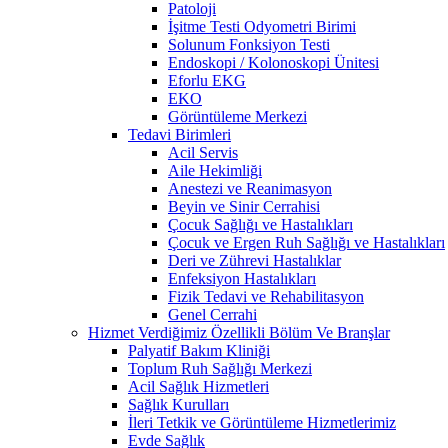
Patoloji
İşitme Testi Odyometri Birimi
Solunum Fonksiyon Testi
Endoskopi / Kolonoskopi Ünitesi
Eforlu EKG
EKO
Görüntüleme Merkezi
Tedavi Birimleri
Acil Servis
Aile Hekimliği
Anestezi ve Reanimasyon
Beyin ve Sinir Cerrahisi
Çocuk Sağlığı ve Hastalıkları
Çocuk ve Ergen Ruh Sağlığı ve Hastalıkları
Deri ve Zührevi Hastalıklar
Enfeksiyon Hastalıkları
Fizik Tedavi ve Rehabilitasyon
Genel Cerrahi
Hizmet Verdiğimiz Özellikli Bölüm Ve Branşlar
Palyatif Bakım Kliniği
Toplum Ruh Sağlığı Merkezi
Acil Sağlık Hizmetleri
Sağlık Kurulları
İleri Tetkik ve Görüntüleme Hizmetlerimiz
Evde Sağlık