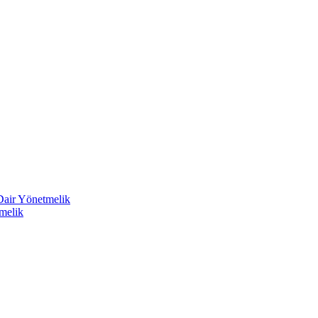
 Dair Yönetmelik
melik