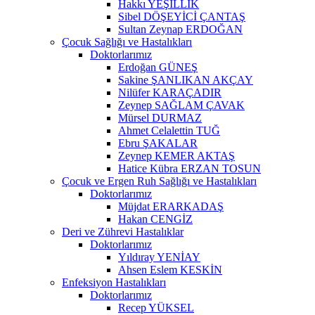
Hakkı YEŞİLLİK
Sibel DÖŞEYİCİ ÇANTAŞ
Sultan Zeynap ERDOĞAN
Çocuk Sağlığı ve Hastalıkları
Doktorlarımız
Erdoğan GÜNEŞ
Sakine ŞANLIKAN AKÇAY
Nilüfer KARAÇADIR
Zeynep SAĞLAM ÇAVAK
Mürsel DURMAZ
Ahmet Celalettin TUĞ
Ebru ŞAKALAR
Zeynep KEMER AKTAŞ
Hatice Kübra ERZAN TOSUN
Çocuk ve Ergen Ruh Sağlığı ve Hastalıkları
Doktorlarımız
Müjdat ERARKADAŞ
Hakan CENGİZ
Deri ve Zührevi Hastalıklar
Doktorlarımız
Yıldıray YENİAY
Ahsen Eslem KESKİN
Enfeksiyon Hastalıkları
Doktorlarımız
Recep YÜKSEL