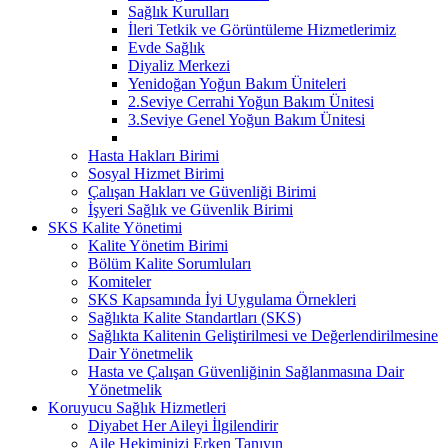
Sağlık Kurulları
İleri Tetkik ve Görüntüleme Hizmetlerimiz
Evde Sağlık
Diyaliz Merkezi
Yenidoğan Yoğun Bakım Üniteleri
2.Seviye Cerrahi Yoğun Bakım Ünitesi
3.Seviye Genel Yoğun Bakım Ünitesi
Hasta Hakları Birimi
Sosyal Hizmet Birimi
Çalışan Hakları ve Güvenliği Birimi
İşyeri Sağlık ve Güvenlik Birimi
SKS Kalite Yönetimi
Kalite Yönetim Birimi
Bölüm Kalite Sorumluları
Komiteler
SKS Kapsamında İyi Uygulama Örnekleri
Sağlıkta Kalite Standartları (SKS)
Sağlıkta Kalitenin Geliştirilmesi ve Değerlendirilmesine
Dair Yönetmelik
Hasta ve Çalışan Güvenliğinin Sağlanmasına Dair
Yönetmelik
Koruyucu Sağlık Hizmetleri
Diyabet Her Aileyi İlgilendirir
Aile Hekiminizi Erken Tanıyın