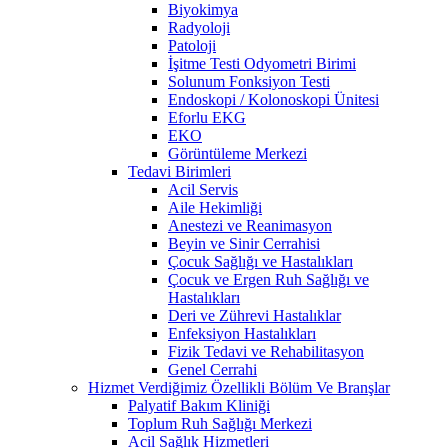
Biyokimya
Radyoloji
Patoloji
İşitme Testi Odyometri Birimi
Solunum Fonksiyon Testi
Endoskopi / Kolonoskopi Ünitesi
Eforlu EKG
EKO
Görüntüleme Merkezi
Tedavi Birimleri
Acil Servis
Aile Hekimliği
Anestezi ve Reanimasyon
Beyin ve Sinir Cerrahisi
Çocuk Sağlığı ve Hastalıkları
Çocuk ve Ergen Ruh Sağlığı ve
Hastalıkları
Deri ve Zührevi Hastalıklar
Enfeksiyon Hastalıkları
Fizik Tedavi ve Rehabilitasyon
Genel Cerrahi
Hizmet Verdiğimiz Özellikli Bölüm Ve Branşlar
Palyatif Bakım Kliniği
Toplum Ruh Sağlığı Merkezi
Acil Sağlık Hizmetleri