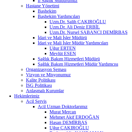
İl Sağlık Müdürümüz
Hastane Yönetimi
Başhekim
Başhekim Yardımcıları
Uzm.Dr. Salih ÇAKIROĞLU
Uzm.Dr. Ali Deniz ERBİL
Uzm.Dr. Nursel SABANCI DEMİRBAŞ
İdari ve Mali İşler Müdürü
İdari ve Mali İşler Müdür Yardımcıları
Uğur ERTEN
Mevlüt ESEN
Sağlık Bakım Hizmetleri Müdürü
Sağlık Bakım Hizmetleri Müdür Yardımcısı
Organizasyon Şeması
Vizyon ve Misyonumuz
Kalite Politikası
İSG Politikası
Anlaşmalı Kurumlar
Hekimlerimiz
Acil Servis
Acil Uzman Doktorlarımız
Murat Mercan
Mehmet Akif ERDOĞAN
Hasan DEMİRBAŞ
Uğur ÇAKIROĞLU