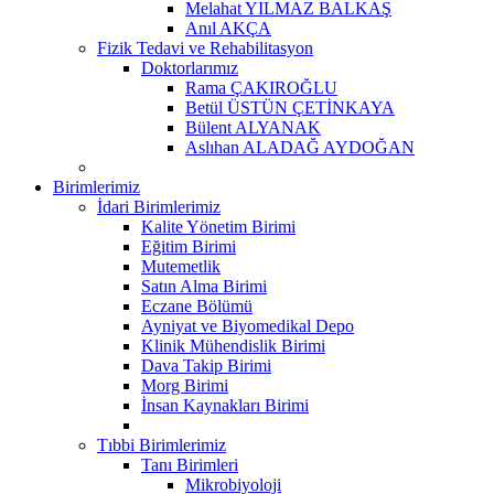
Melahat YILMAZ BALKAŞ
Anıl AKÇA
Fizik Tedavi ve Rehabilitasyon
Doktorlarımız
Rama ÇAKIROĞLU
Betül ÜSTÜN ÇETİNKAYA
Bülent ALYANAK
Aslıhan ALADAĞ AYDOĞAN
Birimlerimiz
İdari Birimlerimiz
Kalite Yönetim Birimi
Eğitim Birimi
Mutemetlik
Satın Alma Birimi
Eczane Bölümü
Ayniyat ve Biyomedikal Depo
Klinik Mühendislik Birimi
Dava Takip Birimi
Morg Birimi
İnsan Kaynakları Birimi
Tıbbi Birimlerimiz
Tanı Birimleri
Mikrobiyoloji