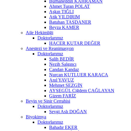
Burhaneddin KAHRAMAN
Ahmet Turan POLAT
Aşkın TIĞLI
Atik YILDIRIM
Batuhan TAŞDANER
Beyza KAMER
Aile Hekimliği
Doktorlarımız
HACER KUTAR DEĞER
Anestezi ve Reanimasyon
Doktorlarımız
Salih BEDİR
Nezih Salgıncı
Candan Kandaz
Nurcan KUTLUER KARACA
Anıl YAVUZ
Mehmet SEZGİN
AYŞEGÜL Çiğdem ÇAĞLAYAN
Gizem FARİZ
Beyin ve Sinir Cerrahisi
Doktorlarımız
Sevgi Aslı DOĞAN
Biyokimya
Doktorlarımız
Bahadır EKER