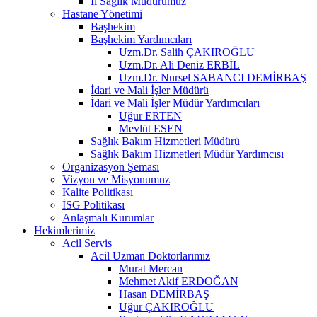
İl Sağlık Müdürümüz
Hastane Yönetimi
Başhekim
Başhekim Yardımcıları
Uzm.Dr. Salih ÇAKIROĞLU
Uzm.Dr. Ali Deniz ERBİL
Uzm.Dr. Nursel SABANCI DEMİRBAŞ
İdari ve Mali İşler Müdürü
İdari ve Mali İşler Müdür Yardımcıları
Uğur ERTEN
Mevlüt ESEN
Sağlık Bakım Hizmetleri Müdürü
Sağlık Bakım Hizmetleri Müdür Yardımcısı
Organizasyon Şeması
Vizyon ve Misyonumuz
Kalite Politikası
İSG Politikası
Anlaşmalı Kurumlar
Hekimlerimiz
Acil Servis
Acil Uzman Doktorlarımız
Murat Mercan
Mehmet Akif ERDOĞAN
Hasan DEMİRBAŞ
Uğur ÇAKIROĞLU