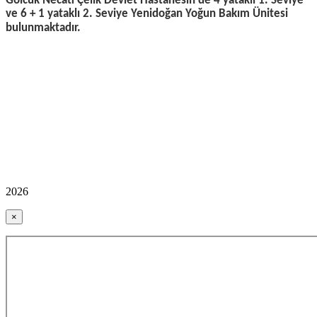
Gölcük Necati Çelik Devlet Hastanesin de 4 yataklı 1. Seviye
ve 6 + 1 yataklı 2. Seviye Yenidoğan Yoğun Bakım Ünitesi
bulunmaktadır.
2026
×