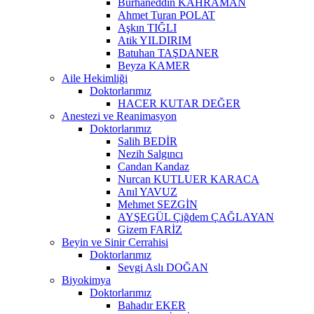
Burhaneddin KAHRAMAN
Ahmet Turan POLAT
Aşkın TIĞLI
Atik YILDIRIM
Batuhan TAŞDANER
Beyza KAMER
Aile Hekimliği
Doktorlarımız
HACER KUTAR DEĞER
Anestezi ve Reanimasyon
Doktorlarımız
Salih BEDİR
Nezih Salgıncı
Candan Kandaz
Nurcan KUTLUER KARACA
Anıl YAVUZ
Mehmet SEZGİN
AYŞEGÜL Çiğdem ÇAĞLAYAN
Gizem FARİZ
Beyin ve Sinir Cerrahisi
Doktorlarımız
Sevgi Aslı DOĞAN
Biyokimya
Doktorlarımız
Bahadır EKER