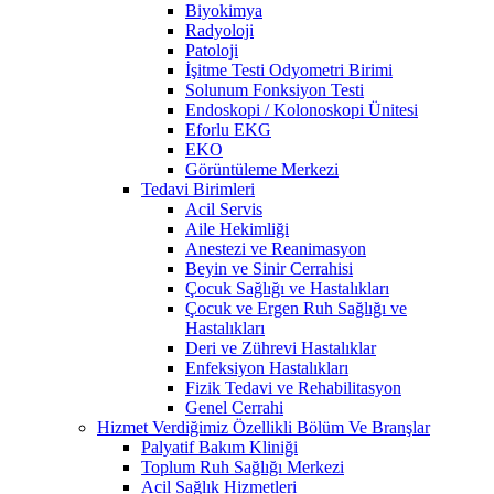
Biyokimya
Radyoloji
Patoloji
İşitme Testi Odyometri Birimi
Solunum Fonksiyon Testi
Endoskopi / Kolonoskopi Ünitesi
Eforlu EKG
EKO
Görüntüleme Merkezi
Tedavi Birimleri
Acil Servis
Aile Hekimliği
Anestezi ve Reanimasyon
Beyin ve Sinir Cerrahisi
Çocuk Sağlığı ve Hastalıkları
Çocuk ve Ergen Ruh Sağlığı ve
Hastalıkları
Deri ve Zührevi Hastalıklar
Enfeksiyon Hastalıkları
Fizik Tedavi ve Rehabilitasyon
Genel Cerrahi
Hizmet Verdiğimiz Özellikli Bölüm Ve Branşlar
Palyatif Bakım Kliniği
Toplum Ruh Sağlığı Merkezi
Acil Sağlık Hizmetleri