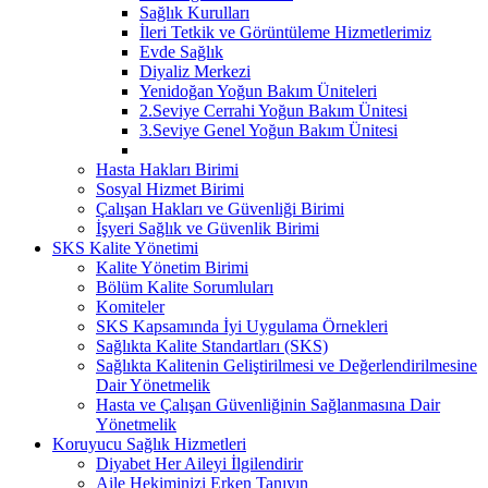
Sağlık Kurulları
İleri Tetkik ve Görüntüleme Hizmetlerimiz
Evde Sağlık
Diyaliz Merkezi
Yenidoğan Yoğun Bakım Üniteleri
2.Seviye Cerrahi Yoğun Bakım Ünitesi
3.Seviye Genel Yoğun Bakım Ünitesi
Hasta Hakları Birimi
Sosyal Hizmet Birimi
Çalışan Hakları ve Güvenliği Birimi
İşyeri Sağlık ve Güvenlik Birimi
SKS Kalite Yönetimi
Kalite Yönetim Birimi
Bölüm Kalite Sorumluları
Komiteler
SKS Kapsamında İyi Uygulama Örnekleri
Sağlıkta Kalite Standartları (SKS)
Sağlıkta Kalitenin Geliştirilmesi ve Değerlendirilmesine
Dair Yönetmelik
Hasta ve Çalışan Güvenliğinin Sağlanmasına Dair
Yönetmelik
Koruyucu Sağlık Hizmetleri
Diyabet Her Aileyi İlgilendirir
Aile Hekiminizi Erken Tanıyın