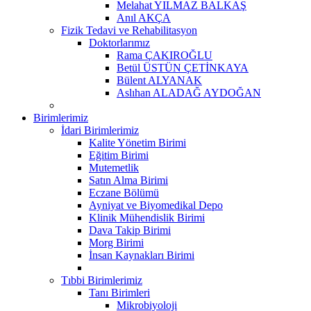
Melahat YILMAZ BALKAŞ
Anıl AKÇA
Fizik Tedavi ve Rehabilitasyon
Doktorlarımız
Rama ÇAKIROĞLU
Betül ÜSTÜN ÇETİNKAYA
Bülent ALYANAK
Aslıhan ALADAĞ AYDOĞAN
Birimlerimiz
İdari Birimlerimiz
Kalite Yönetim Birimi
Eğitim Birimi
Mutemetlik
Satın Alma Birimi
Eczane Bölümü
Ayniyat ve Biyomedikal Depo
Klinik Mühendislik Birimi
Dava Takip Birimi
Morg Birimi
İnsan Kaynakları Birimi
Tıbbi Birimlerimiz
Tanı Birimleri
Mikrobiyoloji