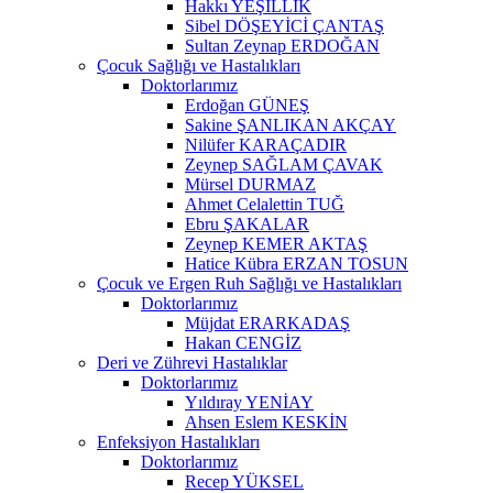
Hakkı YEŞİLLİK
Sibel DÖŞEYİCİ ÇANTAŞ
Sultan Zeynap ERDOĞAN
Çocuk Sağlığı ve Hastalıkları
Doktorlarımız
Erdoğan GÜNEŞ
Sakine ŞANLIKAN AKÇAY
Nilüfer KARAÇADIR
Zeynep SAĞLAM ÇAVAK
Mürsel DURMAZ
Ahmet Celalettin TUĞ
Ebru ŞAKALAR
Zeynep KEMER AKTAŞ
Hatice Kübra ERZAN TOSUN
Çocuk ve Ergen Ruh Sağlığı ve Hastalıkları
Doktorlarımız
Müjdat ERARKADAŞ
Hakan CENGİZ
Deri ve Zührevi Hastalıklar
Doktorlarımız
Yıldıray YENİAY
Ahsen Eslem KESKİN
Enfeksiyon Hastalıkları
Doktorlarımız
Recep YÜKSEL