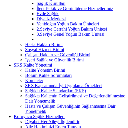
Sağlık Kurulları
İleri Tetkik ve Görüntüleme Hizmetlerimiz
Evde Sağlık
Diyaliz Merkezi
Yenidoğan Yoğun Bakım Üniteleri
2.Seviye Cerrahi Yoğun Bakım Ünitesi
3.Seviye Genel Yoğun Bakım Ünitesi
Hasta Hakları Birimi
Sosyal Hizmet Birimi
Çalışan Hakları ve Güvenliği Birimi
İşyeri Sağlık ve Güvenlik Birimi
SKS Kalite Yönetimi
Kalite Yönetim Birimi
Bölüm Kalite Sorumluları
Komiteler
SKS Kapsamında İyi Uygulama Örnekleri
Sağlıkta Kalite Standartları (SKS)
Sağlıkta Kalitenin Geliştirilmesi ve Değerlendirilmesine
Dair Yönetmelik
Hasta ve Çalışan Güvenliğinin Sağlanmasına Dair
Yönetmelik
Koruyucu Sağlık Hizmetleri
Diyabet Her Aileyi İlgilendirir
Aile Hekiminizi Erken Tanıyın