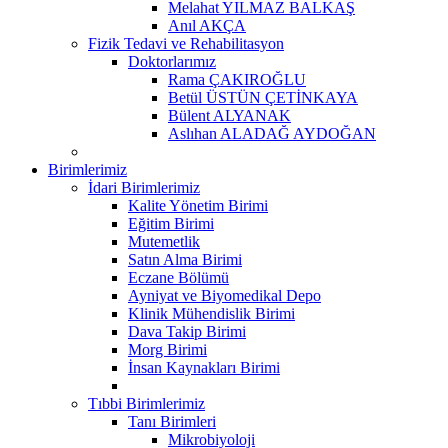
Melahat YILMAZ BALKAŞ
Anıl AKÇA
Fizik Tedavi ve Rehabilitasyon
Doktorlarımız
Rama ÇAKIROĞLU
Betül ÜSTÜN ÇETİNKAYA
Bülent ALYANAK
Aslıhan ALADAĞ AYDOĞAN
Birimlerimiz
İdari Birimlerimiz
Kalite Yönetim Birimi
Eğitim Birimi
Mutemetlik
Satın Alma Birimi
Eczane Bölümü
Ayniyat ve Biyomedikal Depo
Klinik Mühendislik Birimi
Dava Takip Birimi
Morg Birimi
İnsan Kaynakları Birimi
Tıbbi Birimlerimiz
Tanı Birimleri
Mikrobiyoloji