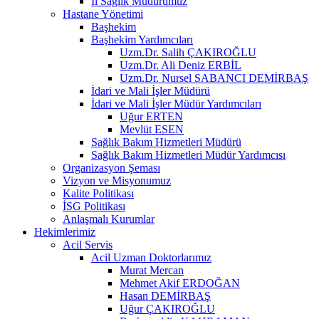
İl Sağlık Müdürümüz
Hastane Yönetimi
Başhekim
Başhekim Yardımcıları
Uzm.Dr. Salih ÇAKIROĞLU
Uzm.Dr. Ali Deniz ERBİL
Uzm.Dr. Nursel SABANCI DEMİRBAŞ
İdari ve Mali İşler Müdürü
İdari ve Mali İşler Müdür Yardımcıları
Uğur ERTEN
Mevlüt ESEN
Sağlık Bakım Hizmetleri Müdürü
Sağlık Bakım Hizmetleri Müdür Yardımcısı
Organizasyon Şeması
Vizyon ve Misyonumuz
Kalite Politikası
İSG Politikası
Anlaşmalı Kurumlar
Hekimlerimiz
Acil Servis
Acil Uzman Doktorlarımız
Murat Mercan
Mehmet Akif ERDOĞAN
Hasan DEMİRBAŞ
Uğur ÇAKIROĞLU