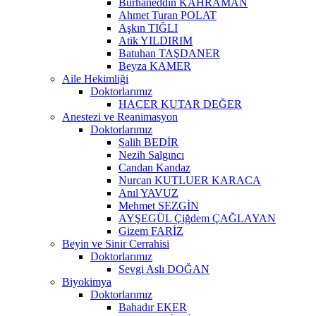
Burhaneddin KAHRAMAN
Ahmet Turan POLAT
Aşkın TIĞLI
Atik YILDIRIM
Batuhan TAŞDANER
Beyza KAMER
Aile Hekimliği
Doktorlarımız
HACER KUTAR DEĞER
Anestezi ve Reanimasyon
Doktorlarımız
Salih BEDİR
Nezih Salgıncı
Candan Kandaz
Nurcan KUTLUER KARACA
Anıl YAVUZ
Mehmet SEZGİN
AYŞEGÜL Çiğdem ÇAĞLAYAN
Gizem FARİZ
Beyin ve Sinir Cerrahisi
Doktorlarımız
Sevgi Aslı DOĞAN
Biyokimya
Doktorlarımız
Bahadır EKER