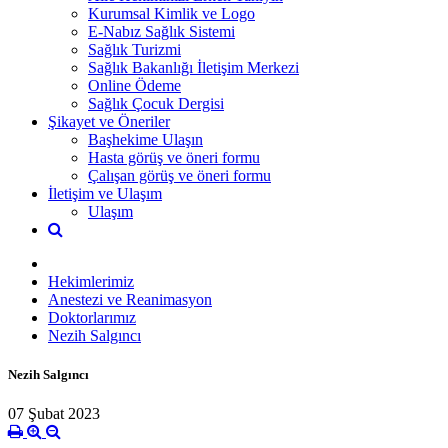
Kurumsal Kimlik ve Logo
E-Nabız Sağlık Sistemi
Sağlık Turizmi
Sağlık Bakanlığı İletişim Merkezi
Online Ödeme
Sağlık Çocuk Dergisi
Şikayet ve Öneriler
Başhekime Ulaşın
Hasta görüş ve öneri formu
Çalışan görüş ve öneri formu
İletişim ve Ulaşım
Ulaşım
Hekimlerimiz
Anestezi ve Reanimasyon
Doktorlarımız
Nezih Salgıncı
Nezih Salgıncı
07 Şubat 2023