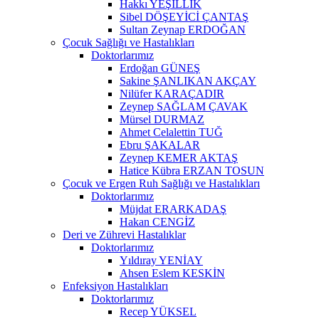
Hakkı YEŞİLLİK
Sibel DÖŞEYİCİ ÇANTAŞ
Sultan Zeynap ERDOĞAN
Çocuk Sağlığı ve Hastalıkları
Doktorlarımız
Erdoğan GÜNEŞ
Sakine ŞANLIKAN AKÇAY
Nilüfer KARAÇADIR
Zeynep SAĞLAM ÇAVAK
Mürsel DURMAZ
Ahmet Celalettin TUĞ
Ebru ŞAKALAR
Zeynep KEMER AKTAŞ
Hatice Kübra ERZAN TOSUN
Çocuk ve Ergen Ruh Sağlığı ve Hastalıkları
Doktorlarımız
Müjdat ERARKADAŞ
Hakan CENGİZ
Deri ve Zührevi Hastalıklar
Doktorlarımız
Yıldıray YENİAY
Ahsen Eslem KESKİN
Enfeksiyon Hastalıkları
Doktorlarımız
Recep YÜKSEL