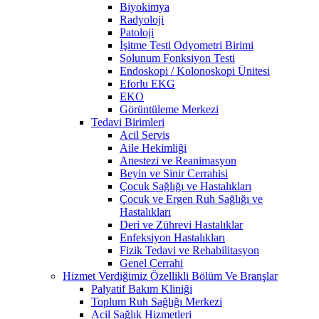
Biyokimya
Radyoloji
Patoloji
İşitme Testi Odyometri Birimi
Solunum Fonksiyon Testi
Endoskopi / Kolonoskopi Ünitesi
Eforlu EKG
EKO
Görüntüleme Merkezi
Tedavi Birimleri
Acil Servis
Aile Hekimliği
Anestezi ve Reanimasyon
Beyin ve Sinir Cerrahisi
Çocuk Sağlığı ve Hastalıkları
Çocuk ve Ergen Ruh Sağlığı ve
Hastalıkları
Deri ve Zührevi Hastalıklar
Enfeksiyon Hastalıkları
Fizik Tedavi ve Rehabilitasyon
Genel Cerrahi
Hizmet Verdiğimiz Özellikli Bölüm Ve Branşlar
Palyatif Bakım Kliniği
Toplum Ruh Sağlığı Merkezi
Acil Sağlık Hizmetleri