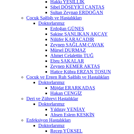
Hakkı YEŞİLLİK
Sibel DÖŞEYİCİ ÇANTAŞ
Sultan Zeynap ERDOĞAN
Çocuk Sağlığı ve Hastalıkları
Doktorlarımız
Erdoğan GÜNEŞ
Sakine ŞANLIKAN AKÇAY
Nilüfer KARAÇADIR
Zeynep SAĞLAM ÇAVAK
Mürsel DURMAZ
Ahmet Celalettin TUĞ
Ebru ŞAKALAR
Zeynep KEMER AKTAŞ
Hatice Kübra ERZAN TOSUN
Çocuk ve Ergen Ruh Sağlığı ve Hastalıkları
Doktorlarımız
Müjdat ERARKADAŞ
Hakan CENGİZ
Deri ve Zührevi Hastalıklar
Doktorlarımız
Yıldıray YENİAY
Ahsen Eslem KESKİN
Enfeksiyon Hastalıkları
Doktorlarımız
Recep YÜKSEL