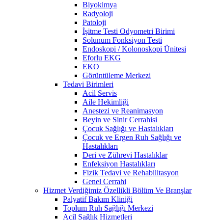
Biyokimya
Radyoloji
Patoloji
İşitme Testi Odyometri Birimi
Solunum Fonksiyon Testi
Endoskopi / Kolonoskopi Ünitesi
Eforlu EKG
EKO
Görüntüleme Merkezi
Tedavi Birimleri
Acil Servis
Aile Hekimliği
Anestezi ve Reanimasyon
Beyin ve Sinir Cerrahisi
Çocuk Sağlığı ve Hastalıkları
Çocuk ve Ergen Ruh Sağlığı ve
Hastalıkları
Deri ve Zührevi Hastalıklar
Enfeksiyon Hastalıkları
Fizik Tedavi ve Rehabilitasyon
Genel Cerrahi
Hizmet Verdiğimiz Özellikli Bölüm Ve Branşlar
Palyatif Bakım Kliniği
Toplum Ruh Sağlığı Merkezi
Acil Sağlık Hizmetleri