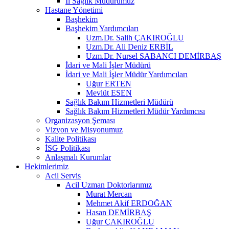
İl Sağlık Müdürümüz
Hastane Yönetimi
Başhekim
Başhekim Yardımcıları
Uzm.Dr. Salih ÇAKIROĞLU
Uzm.Dr. Ali Deniz ERBİL
Uzm.Dr. Nursel SABANCI DEMİRBAŞ
İdari ve Mali İşler Müdürü
İdari ve Mali İşler Müdür Yardımcıları
Uğur ERTEN
Mevlüt ESEN
Sağlık Bakım Hizmetleri Müdürü
Sağlık Bakım Hizmetleri Müdür Yardımcısı
Organizasyon Şeması
Vizyon ve Misyonumuz
Kalite Politikası
İSG Politikası
Anlaşmalı Kurumlar
Hekimlerimiz
Acil Servis
Acil Uzman Doktorlarımız
Murat Mercan
Mehmet Akif ERDOĞAN
Hasan DEMİRBAŞ
Uğur ÇAKIROĞLU