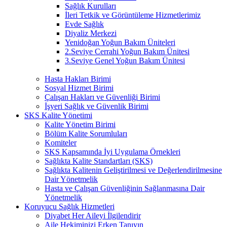
Sağlık Kurulları
İleri Tetkik ve Görüntüleme Hizmetlerimiz
Evde Sağlık
Diyaliz Merkezi
Yenidoğan Yoğun Bakım Üniteleri
2.Seviye Cerrahi Yoğun Bakım Ünitesi
3.Seviye Genel Yoğun Bakım Ünitesi
Hasta Hakları Birimi
Sosyal Hizmet Birimi
Çalışan Hakları ve Güvenliği Birimi
İşyeri Sağlık ve Güvenlik Birimi
SKS Kalite Yönetimi
Kalite Yönetim Birimi
Bölüm Kalite Sorumluları
Komiteler
SKS Kapsamında İyi Uygulama Örnekleri
Sağlıkta Kalite Standartları (SKS)
Sağlıkta Kalitenin Geliştirilmesi ve Değerlendirilmesine
Dair Yönetmelik
Hasta ve Çalışan Güvenliğinin Sağlanmasına Dair
Yönetmelik
Koruyucu Sağlık Hizmetleri
Diyabet Her Aileyi İlgilendirir
Aile Hekiminizi Erken Tanıyın