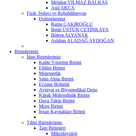
Melahat YILMAZ BALKAŞ
Anıl AKÇA
Fizik Tedavi ve Rehabilitasyon
Doktorlarımız
Rama ÇAKIROĞLU
Betül ÜSTÜN ÇETİNKAYA
Bülent ALYANAK
Aslıhan ALADAĞ AYDOĞAN
Birimlerimiz
İdari Birimlerimiz
Kalite Yönetim Birimi
Eğitim Birimi
Mutemetlik
Satın Alma Birimi
Eczane Bölümü
Ayniyat ve Biyomedikal Depo
Klinik Mühendislik Birimi
Dava Takip Birimi
Morg Birimi
İnsan Kaynakları Birimi
Tıbbi Birimlerimiz
Tanı Birimleri
Mikrobiyoloji