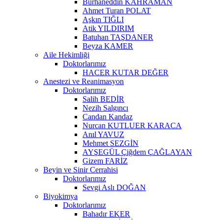
Burhaneddin KAHRAMAN
Ahmet Turan POLAT
Aşkın TIĞLI
Atik YILDIRIM
Batuhan TAŞDANER
Beyza KAMER
Aile Hekimliği
Doktorlarımız
HACER KUTAR DEĞER
Anestezi ve Reanimasyon
Doktorlarımız
Salih BEDİR
Nezih Salgıncı
Candan Kandaz
Nurcan KUTLUER KARACA
Anıl YAVUZ
Mehmet SEZGİN
AYŞEGÜL Çiğdem ÇAĞLAYAN
Gizem FARİZ
Beyin ve Sinir Cerrahisi
Doktorlarımız
Sevgi Aslı DOĞAN
Biyokimya
Doktorlarımız
Bahadır EKER