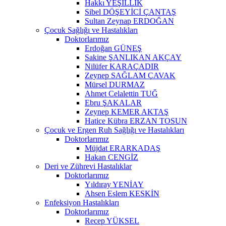
Hakkı YEŞİLLİK
Sibel DÖŞEYİCİ ÇANTAŞ
Sultan Zeynap ERDOĞAN
Çocuk Sağlığı ve Hastalıkları
Doktorlarımız
Erdoğan GÜNEŞ
Sakine ŞANLIKAN AKÇAY
Nilüfer KARAÇADIR
Zeynep SAĞLAM ÇAVAK
Mürsel DURMAZ
Ahmet Celalettin TUĞ
Ebru ŞAKALAR
Zeynep KEMER AKTAŞ
Hatice Kübra ERZAN TOSUN
Çocuk ve Ergen Ruh Sağlığı ve Hastalıkları
Doktorlarımız
Müjdat ERARKADAŞ
Hakan CENGİZ
Deri ve Zührevi Hastalıklar
Doktorlarımız
Yıldıray YENİAY
Ahsen Eslem KESKİN
Enfeksiyon Hastalıkları
Doktorlarımız
Recep YÜKSEL