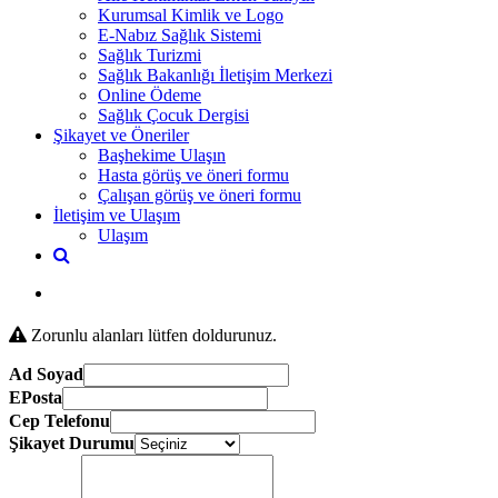
Kurumsal Kimlik ve Logo
E-Nabız Sağlık Sistemi
Sağlık Turizmi
Sağlık Bakanlığı İletişim Merkezi
Online Ödeme
Sağlık Çocuk Dergisi
Şikayet ve Öneriler
Başhekime Ulaşın
Hasta görüş ve öneri formu
Çalışan görüş ve öneri formu
İletişim ve Ulaşım
Ulaşım
Zorunlu alanları lütfen doldurunuz.
Ad Soyad
EPosta
Cep Telefonu
Şikayet Durumu