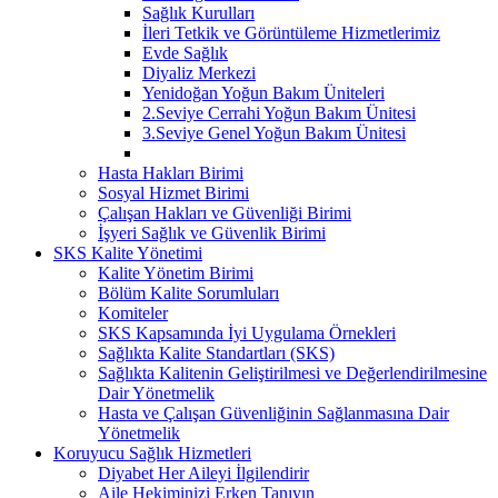
Sağlık Kurulları
İleri Tetkik ve Görüntüleme Hizmetlerimiz
Evde Sağlık
Diyaliz Merkezi
Yenidoğan Yoğun Bakım Üniteleri
2.Seviye Cerrahi Yoğun Bakım Ünitesi
3.Seviye Genel Yoğun Bakım Ünitesi
Hasta Hakları Birimi
Sosyal Hizmet Birimi
Çalışan Hakları ve Güvenliği Birimi
İşyeri Sağlık ve Güvenlik Birimi
SKS Kalite Yönetimi
Kalite Yönetim Birimi
Bölüm Kalite Sorumluları
Komiteler
SKS Kapsamında İyi Uygulama Örnekleri
Sağlıkta Kalite Standartları (SKS)
Sağlıkta Kalitenin Geliştirilmesi ve Değerlendirilmesine
Dair Yönetmelik
Hasta ve Çalışan Güvenliğinin Sağlanmasına Dair
Yönetmelik
Koruyucu Sağlık Hizmetleri
Diyabet Her Aileyi İlgilendirir
Aile Hekiminizi Erken Tanıyın