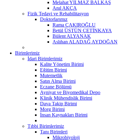
Melahat YILMAZ BALKAŞ
Anıl AKÇA
Fizik Tedavi ve Rehabilitasyon
Doktorlarımız
Rama ÇAKIROĞLU
Betül ÜSTÜN ÇETİNKAYA
Bülent ALYANAK
Aslıhan ALADAĞ AYDOĞAN
Birimlerimiz
İdari Birimlerimiz
Kalite Yönetim Birimi
Eğitim Birimi
Mutemetlik
Satın Alma Birimi
Eczane Bölümü
Ayniyat ve Biyomedikal Depo
Klinik Mühendislik Birimi
Dava Takip Birimi
Morg Birimi
İnsan Kaynakları Birimi
Tıbbi Birimlerimiz
Tanı Birimleri
Mikrobiyoloji