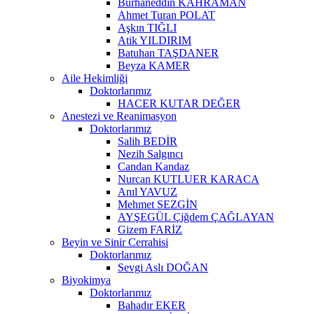
Burhaneddin KAHRAMAN
Ahmet Turan POLAT
Aşkın TIĞLI
Atik YILDIRIM
Batuhan TAŞDANER
Beyza KAMER
Aile Hekimliği
Doktorlarımız
HACER KUTAR DEĞER
Anestezi ve Reanimasyon
Doktorlarımız
Salih BEDİR
Nezih Salgıncı
Candan Kandaz
Nurcan KUTLUER KARACA
Anıl YAVUZ
Mehmet SEZGİN
AYŞEGÜL Çiğdem ÇAĞLAYAN
Gizem FARİZ
Beyin ve Sinir Cerrahisi
Doktorlarımız
Sevgi Aslı DOĞAN
Biyokimya
Doktorlarımız
Bahadır EKER