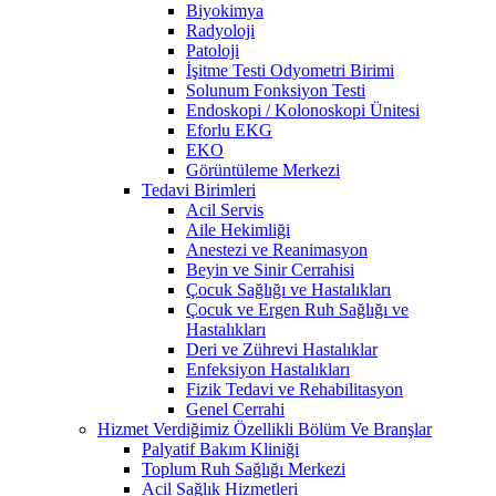
Biyokimya
Radyoloji
Patoloji
İşitme Testi Odyometri Birimi
Solunum Fonksiyon Testi
Endoskopi / Kolonoskopi Ünitesi
Eforlu EKG
EKO
Görüntüleme Merkezi
Tedavi Birimleri
Acil Servis
Aile Hekimliği
Anestezi ve Reanimasyon
Beyin ve Sinir Cerrahisi
Çocuk Sağlığı ve Hastalıkları
Çocuk ve Ergen Ruh Sağlığı ve
Hastalıkları
Deri ve Zührevi Hastalıklar
Enfeksiyon Hastalıkları
Fizik Tedavi ve Rehabilitasyon
Genel Cerrahi
Hizmet Verdiğimiz Özellikli Bölüm Ve Branşlar
Palyatif Bakım Kliniği
Toplum Ruh Sağlığı Merkezi
Acil Sağlık Hizmetleri