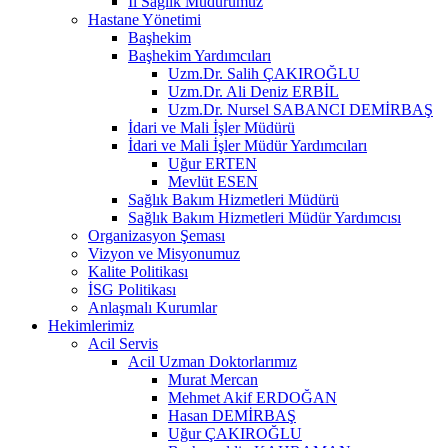
İl Sağlık Müdürümüz
Hastane Yönetimi
Başhekim
Başhekim Yardımcıları
Uzm.Dr. Salih ÇAKIROĞLU
Uzm.Dr. Ali Deniz ERBİL
Uzm.Dr. Nursel SABANCI DEMİRBAŞ
İdari ve Mali İşler Müdürü
İdari ve Mali İşler Müdür Yardımcıları
Uğur ERTEN
Mevlüt ESEN
Sağlık Bakım Hizmetleri Müdürü
Sağlık Bakım Hizmetleri Müdür Yardımcısı
Organizasyon Şeması
Vizyon ve Misyonumuz
Kalite Politikası
İSG Politikası
Anlaşmalı Kurumlar
Hekimlerimiz
Acil Servis
Acil Uzman Doktorlarımız
Murat Mercan
Mehmet Akif ERDOĞAN
Hasan DEMİRBAŞ
Uğur ÇAKIROĞLU